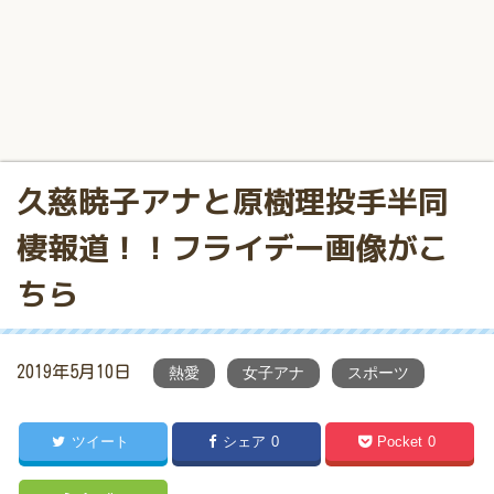
久慈暁子アナと原樹理投手半同
棲報道！！フライデー画像がこ
ちら
2019年5月10日
熱愛
女子アナ
スポーツ
ツイート
シェア
0
Pocket
0