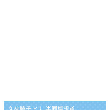
久慈暁子アナ 半同棲報道！！