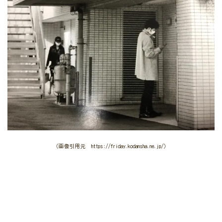
（画像引用元 https://friday.kodansha.ne.jp/）