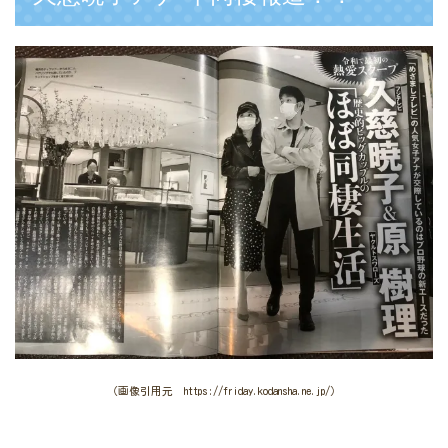
（画像引用元 https://friday.kodansha.ne.jp/）