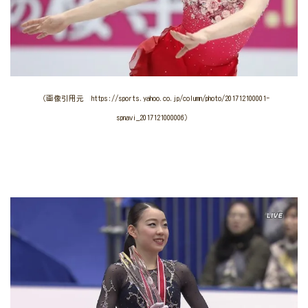
（画像引用元 https://sports.yahoo.co.jp/column/photo/201712100001-
spnavi_2017121000006）