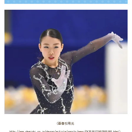
（画像引用元
http://www.chunichi.co.jp/chuspo/article/sports/news/CK2018122402000160.html）