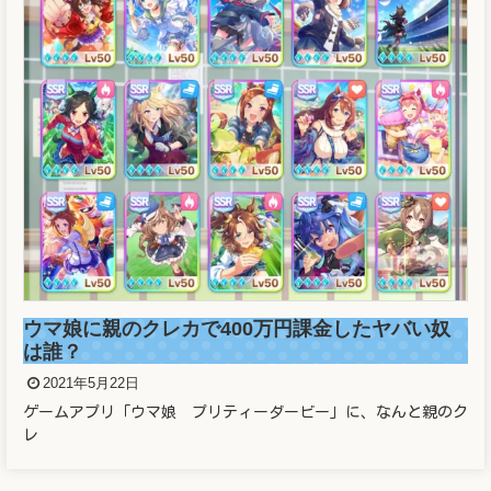
溜席の妖精（タニマチのお嬢さん）マスクなし画
像と正体がヤバかった！！
2021年5月21日
溜席で大相撲を観戦している女性が話題となっています。 こと
の