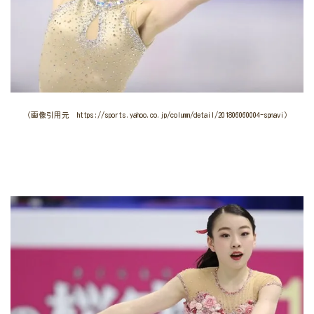
（画像引用元 https://sports.yahoo.co.jp/column/detail/201806060004-spnavi）