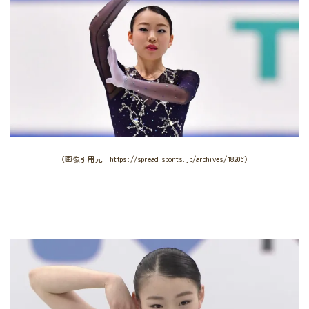
（画像引用元 https://spread-sports.jp/archives/18206）