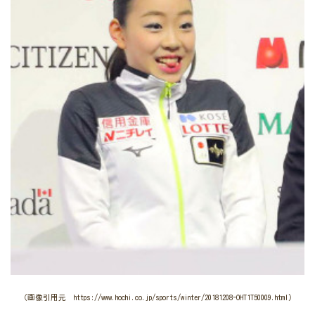
（画像引用元 https://www.hochi.co.jp/sports/winter/20181208-OHT1T50009.html）