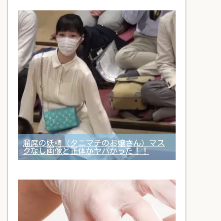
溜席の妖精（タニマチのお嬢さん）マス
クなし画像と正体がヤバかった！！