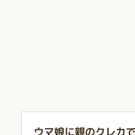
1
2
3
4
5
6
7
8
9
10
ウマ娘に親のクレカで