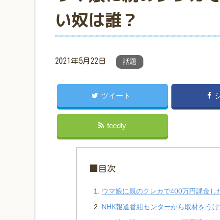
い奴は誰？
2021年5月22日
話題
ツイート
feedly
■目次
ウマ娘に親のクレカで400万円課金し
NHK報道番組センターから取材をう