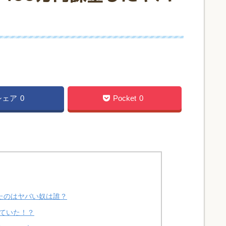
シェア
0
Pocket
0
たのはヤバい奴は誰？
けていた！？