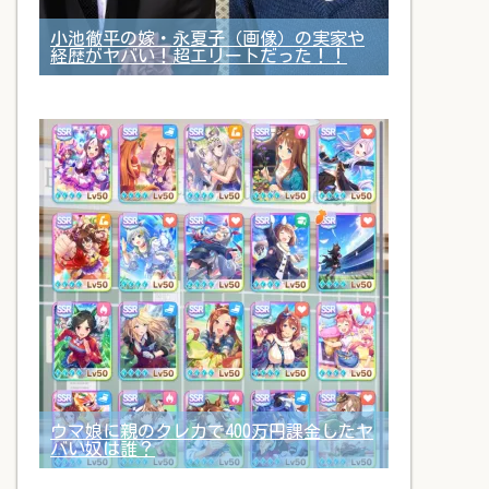
小池徹平の嫁・永夏子（画像）の実家や
経歴がヤバい！超エリートだった！！
ウマ娘に親のクレカで400万円課金したヤ
バい奴は誰？