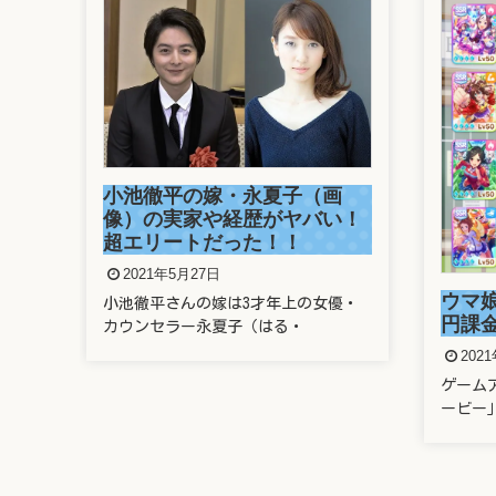
画
溜席
い！
さん
がヤ
202
ウマ娘に親のクレカで400万
優・
溜席で
円課金したヤバい奴は誰？
題とな
2021年5月22日
ゲームアプリ「ウマ娘 プリティーダ
ービー」に、なんと親のクレ