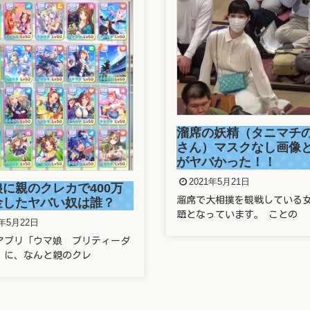
正しい番号でもワクチ
の妖精（タニマチのお嬢
できず！防衛省の大規
）マスクなし画像と正体
システムに新たな欠陥
バかった！！
2021年5月21日
1年5月21日
2021年5月21日の東京新聞で 
大相撲を観戦している女性が話
運営する新型コロナ
っています。 ことの