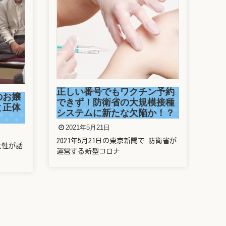
駒
捕
ン予約
2
模接種
か！？
今年
走っ
防衛省が
新垣結衣は整形しているの？
歯や鼻や目を昔と比較してみ
た
2021年5月20日
新垣結衣さんことガッキー、昔と今の