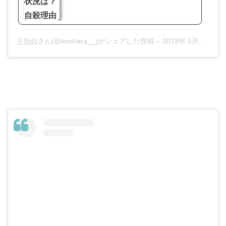
구하라
さん(@koohara__)がシェアした投稿 –
2019年 5月月16日午前12時41分PDT