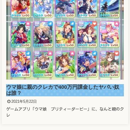
溜席の妖精（タニマチのお嬢さん）マスクなし画
像と正体がヤバかった！！
2021年5月21日
溜席で大相撲を観戦している女性が話題となっています。 こと
の