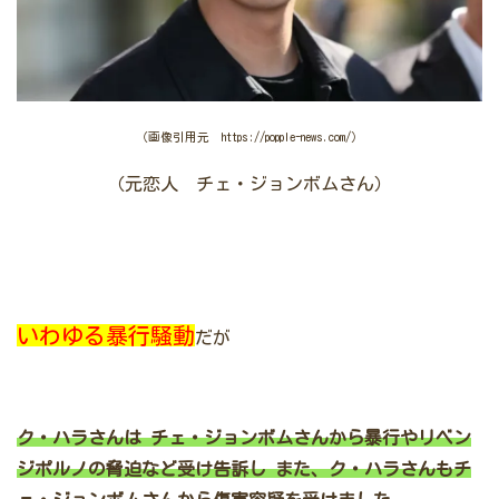
（画像引用元 https://popple-news.com/）
（元恋人 チェ・ジョンボムさん）
いわゆる暴行騒動
だが
ク・ハラさんは
チェ・ジョンボムさんから暴行やリベン
ジポルノの脅迫など受け告訴し
また、ク・ハラさんもチ