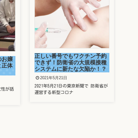
駒
捕
ン予約
2
模接種
か！？
今年
走っ
防衛省が
新垣結衣は整形しているの？
歯や鼻や目を昔と比較してみ
た
2021年5月20日
新垣結衣さんことガッキー、昔と今の