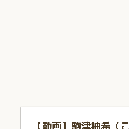
1
2
3
4
5
6
7
8
9
10
【動画】駒津柚希（