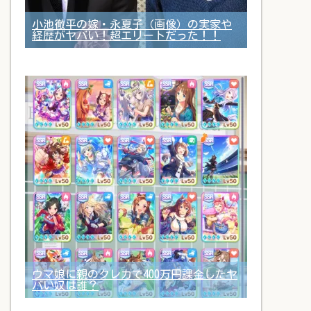
小池徹平の嫁・永夏子（画像）の実家や
経歴がヤバい！超エリートだった！！
ウマ娘に親のクレカで400万円課金したヤ
バい奴は誰？