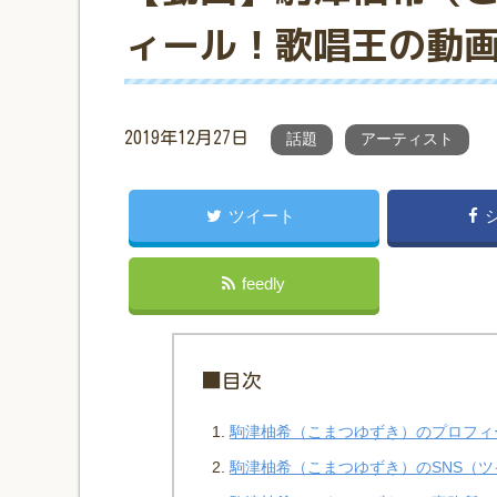
ィール！歌唱王の動
2019年12月27日
話題
アーティスト
ツイート
feedly
■目次
駒津柚希（こまつゆずき）のプロフィ
駒津柚希（こまつゆずき）のSNS（