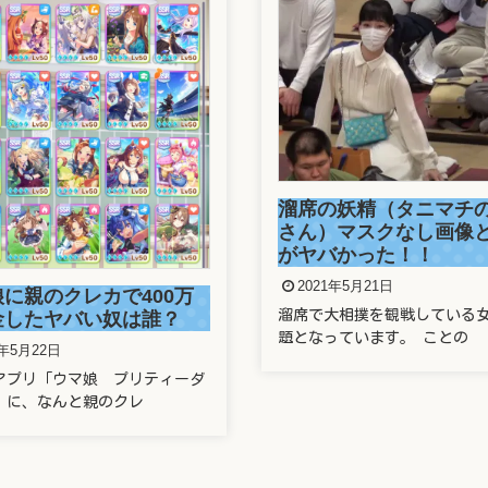
正しい番号でもワクチ
の妖精（タニマチのお嬢
できず！防衛省の大規
）マスクなし画像と正体
システムに新たな欠陥
バかった！！
2021年5月21日
1年5月21日
2021年5月21日の東京新聞で 
大相撲を観戦している女性が話
運営する新型コロナ
っています。 ことの