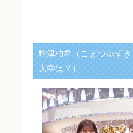
駒津柚希（こまつゆずき
大学は？）