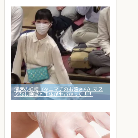
溜席の妖精（タニマチのお嬢さん）マス
クなし画像と正体がヤバかった！！