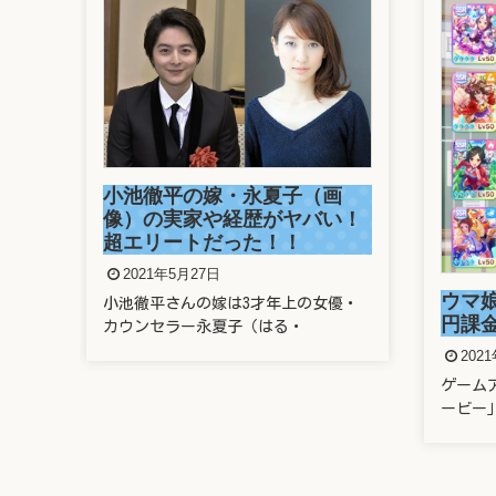
画
溜席
い！
さん
がヤ
202
ウマ娘に親のクレカで400万
優・
溜席で
円課金したヤバい奴は誰？
題とな
2021年5月22日
ゲームアプリ「ウマ娘 プリティーダ
ービー」に、なんと親のクレ