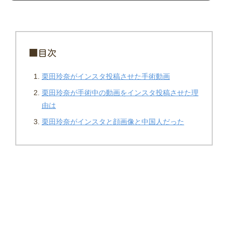
投稿となったSNSの投稿者は現在当院に在籍していないと発表しています。 ではど
こなんだ。。って話ですよね。 なんと東京美容外科の麻生泰統括院長からのコメン
トと栗田玲奈さんの制服画像から手術中の炎上動画を撮影した場所が判明しまし
た。 ...
■目次
栗田玲奈がインスタ投稿させた手術動画
栗田玲奈が手術中の動画をインスタ投稿させた理
由は
栗田玲奈がインスタと顔画像と中国人だった