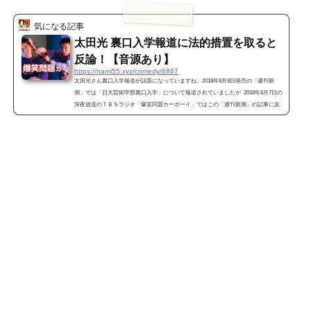
気になる記事
太田光 裏口入学報道に法的措置を取ると
反論！【音源あり】
https://nami55.xyz/comedy/6867
太田光さん裏口入学報道が話題になっていますね。2018年8月8日発売の「週刊新
潮」では「日大芸術学部裏口入学」について報道されていましたが 2018年8月7日の
深夜放送のＴＢＳラジオ「爆笑問題カーボーイ」ではこの「週刊新潮」の記事に反
論していたので音源も交えてご紹介いたしますね。 それと太田光さんの裏口入学報
道にネットの声を集めてみました。 週刊新潮の太田光の裏口入学報道とは（画像引
用元 https://www.dailyshincho.jp/） 2018年8月7日に週刊新潮が予告記事として「日
大...