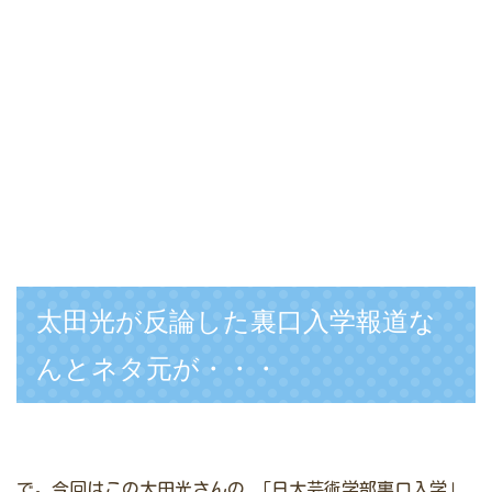
太田光が反論した裏口入学報道な
んとネタ元が・・・
で。今回はこの太田光さんの
「日大芸術学部裏口入学」