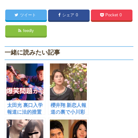
ツイート
シェア
0
Pocket
0
feedly
一緒に読みたい記事
太田光 裏口入学
櫻井翔 新恋人報
報道に法的措置
道の裏で小川彩
を取ると反論！
佳アナと破局し
【音源あり】
ていたことが判
明！