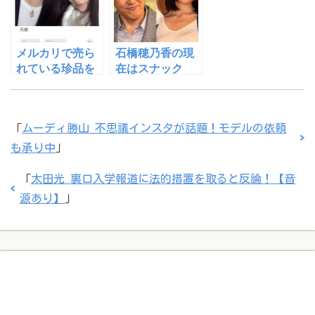
メルカリで売ら
石橋穂乃香の現
れている珍品を
在はスナック
まとめてみた
で。。テレビの
世界から消えた
理由とは
「
ムーディ勝山 不思議インスタが話題！モデルの依頼
も承り中
」
「
太田光 裏口入学報道に法的措置を取ると反論！【音
源あり】
」