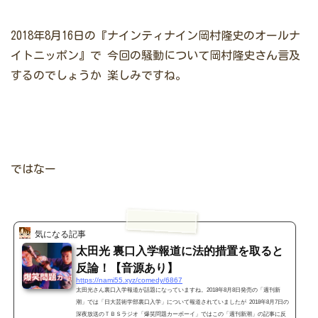
2018年8月16日の『ナインティナイン岡村隆史のオールナ
イトニッポン』で
今回の騒動について岡村隆史さん言及
するのでしょうか
楽しみですね。
ではなー
気になる記事
太田光 裏口入学報道に法的措置を取ると
反論！【音源あり】
https://nami55.xyz/comedy/6867
太田光さん裏口入学報道が話題になっていますね。2018年8月8日発売の「週刊新
潮」では「日大芸術学部裏口入学」について報道されていましたが 2018年8月7日の
深夜放送のＴＢＳラジオ「爆笑問題カーボーイ」ではこの「週刊新潮」の記事に反