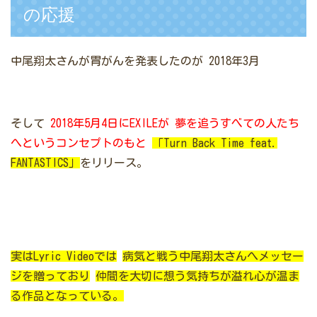
の応援
中尾翔太さんが胃がんを発表したのが
2018年3月
そして
2018年5月4日にEXILEが
夢を追うすべての人たち
へというコンセプトのもと
「Turn Back Time feat.
FANTASTICS」
をリリース。
実はLyric Videoでは
病気と戦う中尾翔太さんへメッセー
ジを贈っており
仲間を大切に想う気持ちが溢れ心が温ま
る作品となっている。