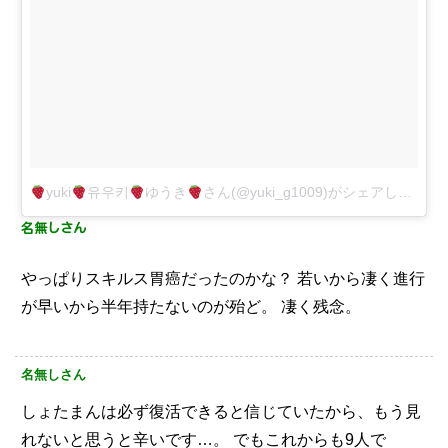
yuki
유우키
ゆうき
さん(@yuki_g1009)がシェアした投稿
名無しさん
やっぱりスキルス胃癌だったのかな？
若いから凄く進行
が早いから半年持たないのが殆ど。
凄く残念。
名無しさん
しょたまんは必ず復活できると信じていたから、もう見
れないと思うと辛いです…。
でもこれからも9人で