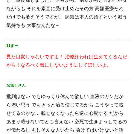
と仕事復帰しました。
医者から、治るからと言われ不安
ながらも
それを素直に受け止めたその方
高額医療それ
だけでも萎えそうですが、
病気は本人の治すという戦う
気持ちも
大事なんだな～
11まー
見た目変じゃないですよ！
治療終われば生えてくるんだ
から！なるべく気にしないようにしてほしいよ。
名無しさん
批判はない
でもゆっくり休んで欲しい
血液のガンだか
ら怖い思う
でもきっと治る信じてるから
こうやって載
せてるのかな…
載せなくなったら逆に心配する
だから
あまり載せないでとも言えない
必死で生きようしてるの
が伝わるし
もしそんな人いたら
負けてはいけないと語