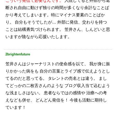
こういう発信て必要なんです。
入院してると外部から遮
断され自由に動けず独りの時間が多くなり余計なことば
かり考えてしまいます。特にマイナス要素のことばか
り。
自分もそうでしたが…
外部に発信、交わりを持つ
ことは結構勇気づけられます。
笠井さん、しんどいと思
いますが陰ながら応援いたします。
2brightenfuture
笠井さんはジャーナリストの使命感を以て、
我が身に振
りかかった病をも
自分の言葉とライブ感で伝えようとし
てるのだと思ってる。
タレントの売名とは違う。
まし
てどっかの二枚舌さんのような
ブログ収入当て込むよう
な浅ましさはない。
患者ならではの感情や
治療への考
えなども併せ、
どんどん発信を！
今後も活動に期待し
ています！