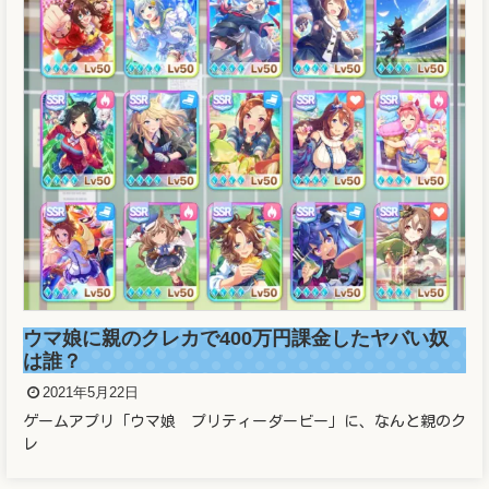
溜席の妖精（タニマチのお嬢さん）マスクなし画
像と正体がヤバかった！！
2021年5月21日
溜席で大相撲を観戦している女性が話題となっています。 こと
の