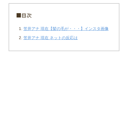
■目次
笠井アナ 現在【髪の毛が・・・】インスタ画像
笠井アナ 現在 ネットの反応は