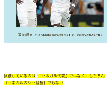
（画像引用元 http://baseballdays.officialblog.jp/arch/27085705.html）
抗議しているのは
『セネガル代表』ではなく、もちろん
『セネガルのシセ監督』でもない