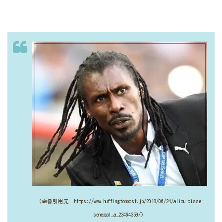
（画像引用元 https://www.huffingtonpost.jp/2018/06/24/aliou-cisse-
senegal_a_23464359/）