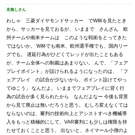
名無しさん
わしゃ 三菱ダイヤモンドサッカー でW杯を見たとき
から、サッカーを見ておるが、
いままで さんざん 欧
州チームや南米チームは このような戦術をとってきた
ではないか。
W杯でも南米、欧州選手権でも、国内リー
グでも。
遅延行為がひどくてレッドが出たこともある
が、チーム全体への制裁はあまりない。
んで、「フェア
プレイポイント」が設けられるようになったのは、
「フ
ェアプレイ の試合が少ないから、ポイント設けてやっ
てゆこう」
なんだよ。
いままでフェアプレイに背く行
為の試合が多く見られたから なんだよなー
今後も背景
から見て廃止は無いだろうと思う。
むしろ変えなくては
ならないのは、審判の技術向上とアシストすべき機械導
入をもっと積極的にして、VAR審判にも少しは権限を持
たせておくことと思う。
出ないと、ネイマール小僧のよ