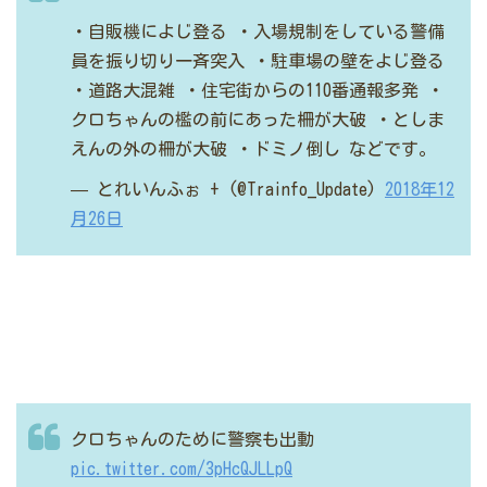
・自販機によじ登る
・入場規制をしている警備
員を振り切り一斉突入
・駐車場の壁をよじ登る
・道路大混雑
・住宅街からの110番通報多発
・
クロちゃんの檻の前にあった柵が大破
・としま
えんの外の柵が大破
・ドミノ倒し
などです。
— とれいんふぉ + (@Trainfo_Update)
2018年12
月26日
クロちゃんのために警察も出動
pic.twitter.com/3pHcQJLLpQ