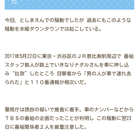
今回、としまえんでの騒動でしたが
過去にもこのような
騒動を水曜ダウンタウンでは起こしている。
2017年5月22日に東京・渋谷区のＪＲ恵比寿駅周辺で
番組
スタッフ数人が路上でいきなりナダルさんを車に押し込
み“拉致”したところ
目撃者から「男の人が車で連れ去
られた」と１１０番通報が相次いだ。
警視庁は誘拐の疑いで捜査に着手。車のナンバーなどから
ＴＢＳの番組の企画だったことが判明し
この騒動に翌23
日に番組関係者２人を厳重注意した。