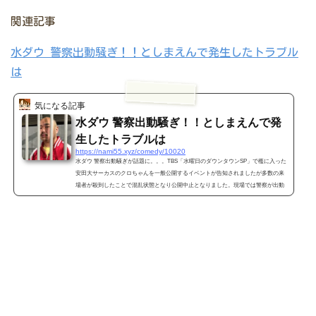
関連記事
水ダウ 警察出動騒ぎ！！としまえんで発生したトラブル
は
気になる記事
水ダウ 警察出動騒ぎ！！としまえんで発
生したトラブルは
https://nami55.xyz/comedy/10020
水ダウ 警察出動騒ぎが話題に。。。TBS「水曜日のダウンタウンSP」で檻に入った
安田大サーカスのクロちゃんを一般公開するイベントが告知されましたが多数の来
場者が殺到したことで混乱状態となり公開中止となりました。現場では警察が出動
する騒ぎとなっていたようです。 今回はとしまえんで発生したトラブルについてツ
イッターやインスタから現場の状況をまとめました。 水ダウ 警察出動騒ぎ！！とし
まえんで発生したトラブルは 2018年12月26日に放送されたＴＢＳ系のバラエティー
番組「水曜日のダ...