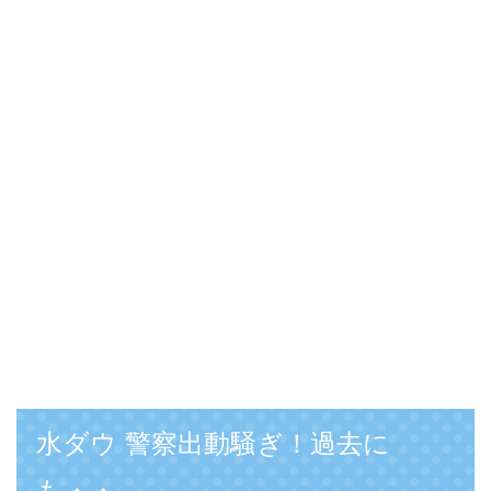
水ダウ 警察出動騒ぎ！過去に
も・・