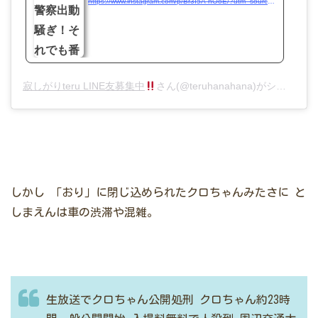
https://www.instagram.com/p/Br3I5A-nOoE/?utm_source=ig_embed&utm_medium=loading
寂しがりteru LINE友募集中
さん(@teruhanahana)がシェアした投稿 –
しかし
「おり」に閉じ込められたクロちゃんみたさに
と
しまえんは車の渋滞や混雑。
生放送でクロちゃん公開処刑
クロちゃん約23時