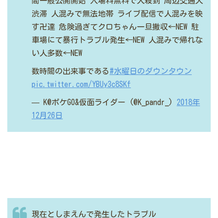
間一般公開開始
入場料無料で人殺到
周辺交通大
渋滞
人混みで無法地帯
ライブ配信で人混みを映
す卍達
危険過ぎてクロちゃん一旦撤収←NEW
駐
車場にて暴行トラブル発生←NEW
人混みで帰れな
い人多数←NEW
数時間の出来事である
#水曜日のダウンタウン
pic.twitter.com/YBUy3c8SKf
— K@ポケGO&仮面ライダー (@K_pandr_)
2018年
12月26日
現在としまえんで発生したトラブル