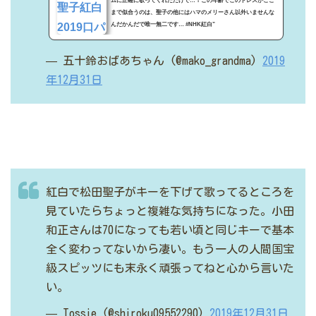
ムに正確に歌ってくれただけで…！この年齢でこのドレスがここ
まで似合うのは、聖子の他にはハマのメリーさん以外いませんな
んだかんだで唯一無二です… #NHK紅白”
— 五十鈴おばあちゃん (@mako_grandma)
2019
年12月31日
紅白で松田聖子がキーを下げて歌ってるところを
見ていたらちょっと複雑な気持ちになった。小田
和正さんは70になっても若い頃と同じキーで基本
全く変わってないから凄い。もう一人の人間国宝
級スピッツにも末永く頑張ってねと心から言いた
い。
— Tossie (@shiroku09552290)
2019年12月31日