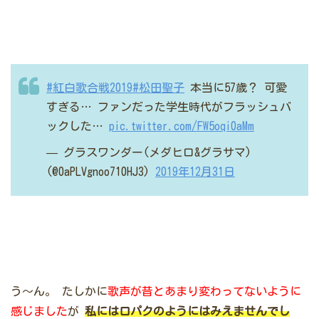
#紅白歌合戦2019
#松田聖子
本当に57歳？
可愛
すぎる…
ファンだった学生時代がフラッシュバ
ックした…
pic.twitter.com/FW5oqi0aMm
— グラスワンダー(メダヒロ&グラサマ)
(@0aPLVgnoo710HJ3)
2019年12月31日
う～ん。
たしかに
歌声が昔とあまり変わってないように
感じました
が
私には口パクのようにはみえませんでし