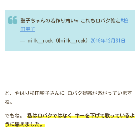
聖子ちゃんの若作り痛いw
これも口パク確定
#松
田聖子
— milk__rock (@milk__rock)
2019年12月31日
と、やはり松田聖子さんに
口パク疑惑があがっています
ね。
でもね。
私は口パクではなく
キーを下げて歌っているよ
うに思えました。