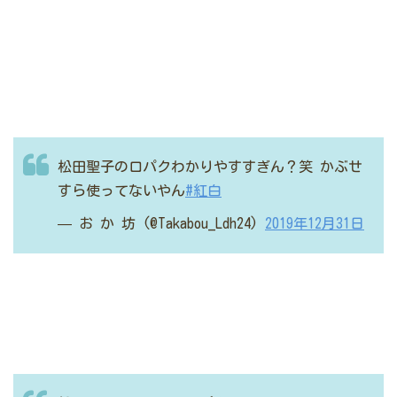
松田聖子の口パクわかりやすすぎん？笑
かぶせ
すら使ってないやん
#紅白
— お か 坊 (@Takabou_Ldh24)
2019年12月31日