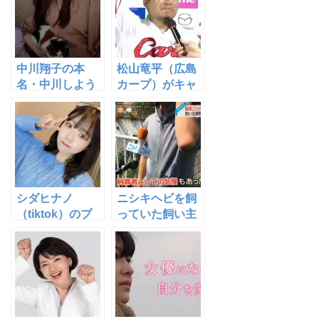
バい！！
中川翔子の本
松山竜平（広島
名・中川しよう
カープ）がキャ
こになった理由
バ嬢にSMプレイ
は？
を晒された動画
や画像がヤバ
い！！
シダヒナノ
ニシキヘビを飼
（tiktok）のプ
っていた飼い主
ロフィールとす
の名前やインス
っぴん画像がヤ
タ・ツイッター
バい！！
アカウントは