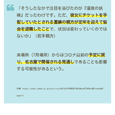
「そうしたなかで注目を浴びたのが『溜席の妖
精』だったわけです。ただ、
彼女にチケットを手
配していたとされる重鎮の親方が定年を迎えて協
会を退職したこと
で、状況は変わっていくのでは
ないか」（若手親方）
来場所（7月場所）からはコロナ以前の
予定に戻
り、名古屋で開催される見通し
であることも影響
する可能性があるという。
引用：https://news.yahoo.co.jp/articles/c0513c37f8882677b63dbae977469ed051ea4e0b?
page=2