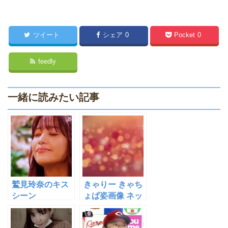
ツイート
シェア
0
Pocket
0
feedly
一緒に読みたい記事
鷲見玲奈のキス
きゃりー きゃち
シーン
ょぱ姿画像 ネッ
（YouTube動画
トの反応
あり）画像がヤ