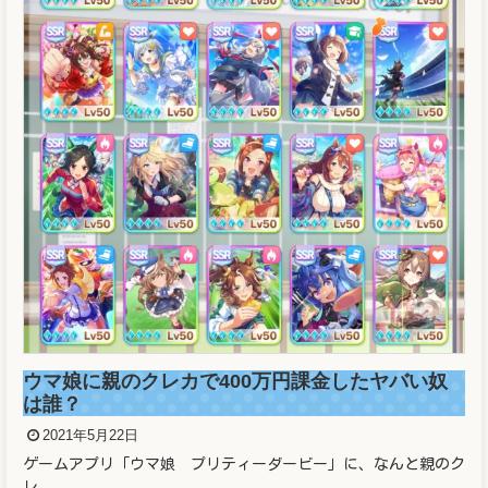
溜席の妖精（タニマチのお嬢さん）マスクなし画
像と正体がヤバかった！！
2021年5月21日
溜席で大相撲を観戦している女性が話題となっています。 こと
の