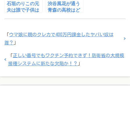
石垣のりこの元
渋谷風花が通う
夫は誰で子供は
青森の高校はど
いたのか？家族
こ？【私が女優
構成が気にな
になる日】の出
る！！
演動画あり
「
ウマ娘に親のクレカで400万円課金したヤバい奴は
誰？
」
「
正しい番号でもワクチン予約できず！防衛省の大規模
接種システムに新たな欠陥か！？
」