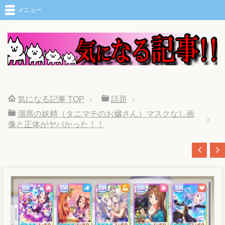
メニュー
気になる記事
TOP
話題
溜席の妖精（タニマチのお嬢さん）マスクなし画
像と正体がヤバかった！！