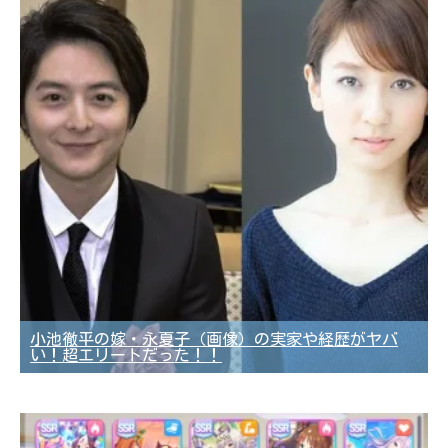
小池徹平の嫁・永夏子（画像）の実家や経歴がヤバ
い！超エリートだった！！