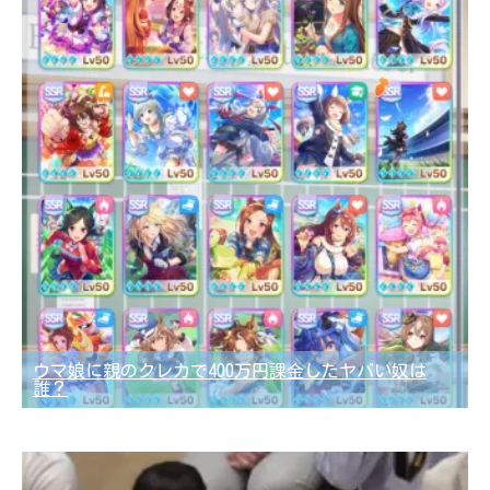
ウマ娘に親のクレカで400万円課金したヤバい奴は
誰？