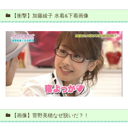
【衝撃】加藤綾子 水着&下着画像
【画像】菅野美穂なぜ脱いだ？！