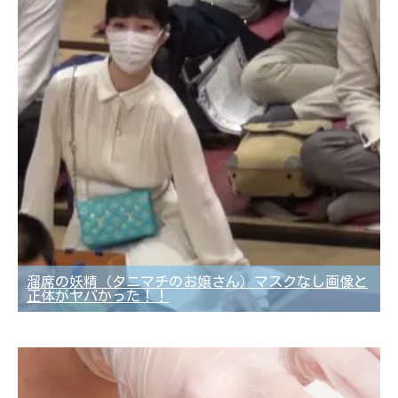
溜席の妖精（タニマチのお嬢さん）マスクなし画像と
正体がヤバかった！！