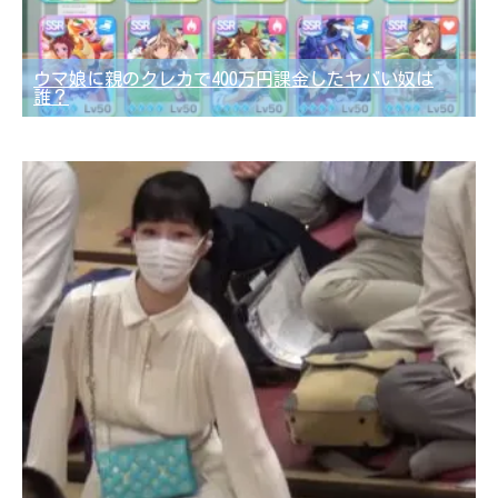
ウマ娘に親のクレカで400万円課金したヤバい奴は
誰？