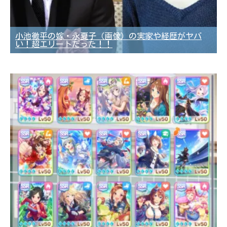
小池徹平の嫁・永夏子（画像）の実家や経歴がヤバ
い！超エリートだった！！