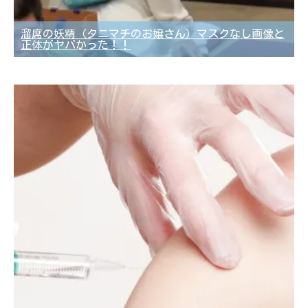
溜席の妖精（タニマチのお嬢さん）マスクなし画像と
正体がヤバかった！！