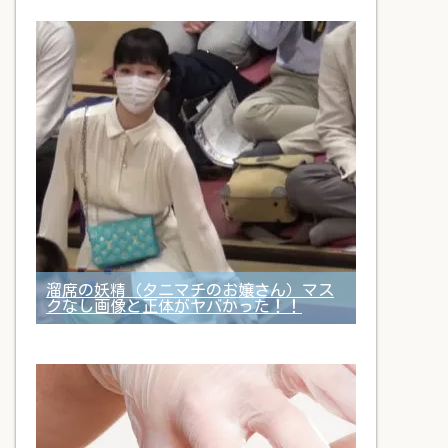
溜席の妖精（タニマチのお嬢さん）マス
クなし画像と正体がヤバかった！！