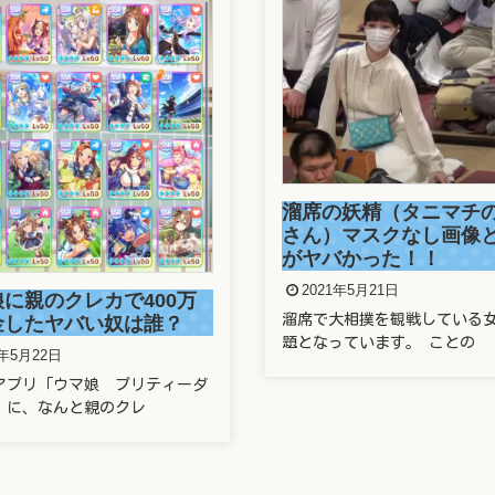
正しい番号でもワクチ
の妖精（タニマチのお嬢
できず！防衛省の大規
）マスクなし画像と正体
システムに新たな欠陥
バかった！！
2021年5月21日
1年5月21日
2021年5月21日の東京新聞で 
大相撲を観戦している女性が話
運営する新型コロナ
っています。 ことの