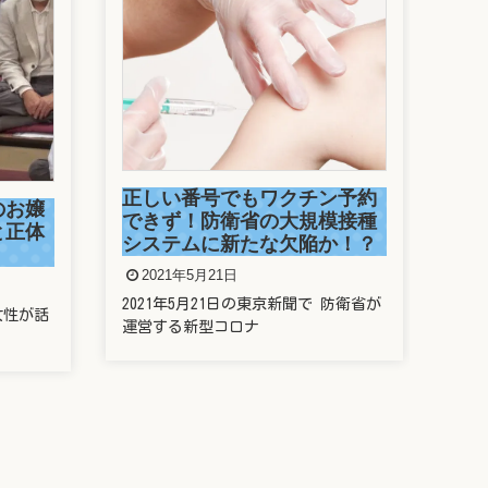
駒
捕
ン予約
2
模接種
か！？
今年
走っ
防衛省が
新垣結衣は整形しているの？
歯や鼻や目を昔と比較してみ
た
2021年5月20日
新垣結衣さんことガッキー、昔と今の