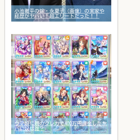
小池徹平の嫁・永夏子（画像）の実家や
経歴がヤバい！超エリートだった！！
ウマ娘に親のクレカで400万円課金したヤ
バい奴は誰？