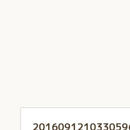
1
2
3
4
5
6
7
8
9
10
201609121033059