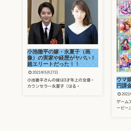
画
溜席
い！
さん
がヤ
202
ウマ娘に親のクレカで400万
優・
溜席で
円課金したヤバい奴は誰？
題とな
2021年5月22日
ゲームアプリ「ウマ娘 プリティーダ
ービー」に、なんと親のクレ