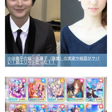
小池徹平の嫁・永夏子（画像）の実家や経歴がヤバ
い！超エリートだった！！