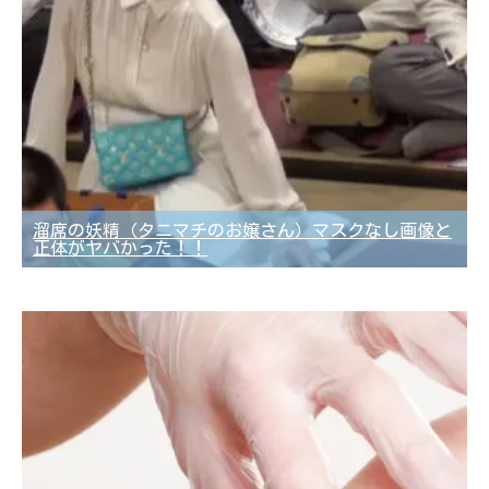
溜席の妖精（タニマチのお嬢さん）マスクなし画像と
正体がヤバかった！！