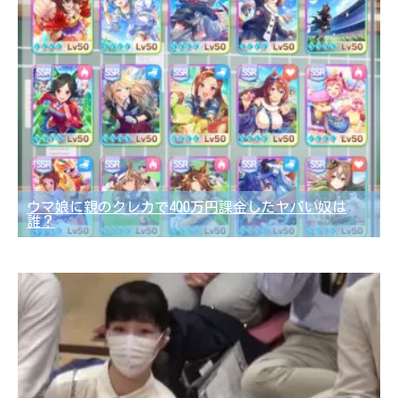
ウマ娘に親のクレカで400万円課金したヤバい奴は
誰？