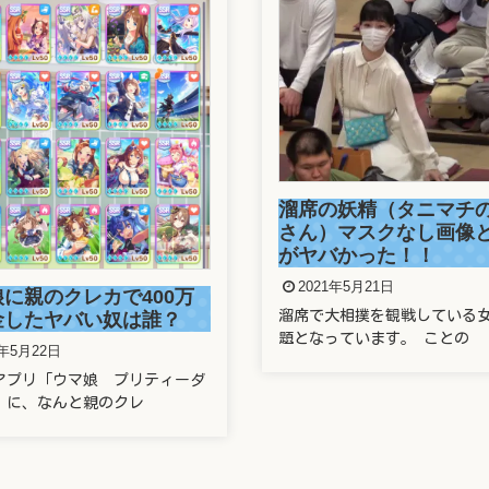
正しい番号でもワクチ
の妖精（タニマチのお嬢
できず！防衛省の大規
）マスクなし画像と正体
システムに新たな欠陥
バかった！！
2021年5月21日
1年5月21日
2021年5月21日の東京新聞で
大相撲を観戦している女性が話
運営する新型コロナ
っています。 ことの