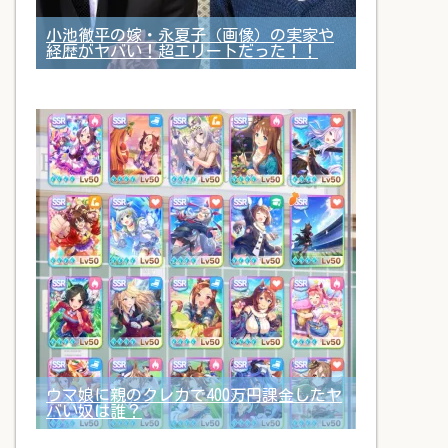
小池徹平の嫁・永夏子（画像）の実家や
経歴がヤバい！超エリートだった！！
ウマ娘に親のクレカで400万円課金したヤ
バい奴は誰？