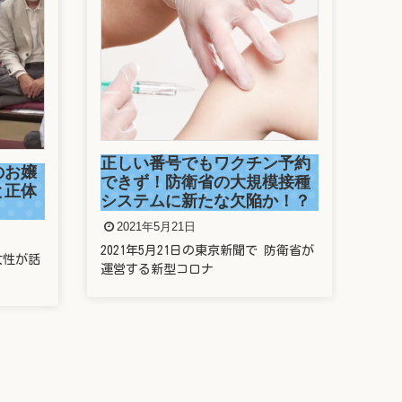
駒
捕
ン予約
2
模接種
か！？
今年
走っ
 防衛省が
新垣結衣は整形しているの？
歯や鼻や目を昔と比較してみ
た
2021年5月20日
新垣結衣さんことガッキー、昔と今の