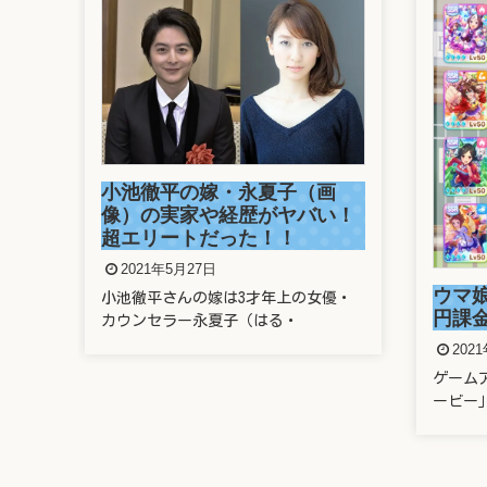
画
溜席
い！
さん
がヤ
202
ウマ娘に親のクレカで400万
優・
溜席で
円課金したヤバい奴は誰？
題とな
2021年5月22日
ゲームアプリ「ウマ娘 プリティーダ
ービー」に、なんと親のクレ