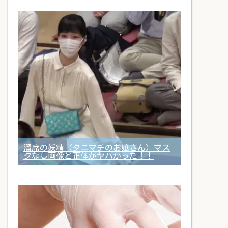
溜席の妖精（タニマチのお嬢さん）マス
クなし画像と正体がヤバかった！！