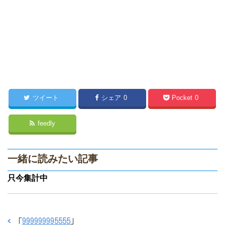
ツイート
シェア
0
Pocket
0
feedly
一緒に読みたい記事
只今集計中
「
999999995555
」