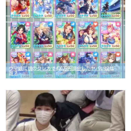
ウマ娘に親のクレカで400万円課金したヤバい奴は
誰？