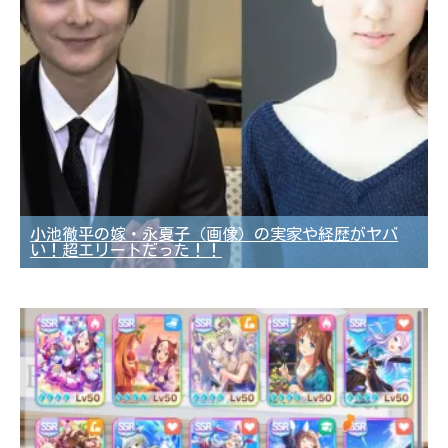
小池徹平の嫁・永夏子（画像）の実家や経歴がヤバ
い！超エリートだった！！