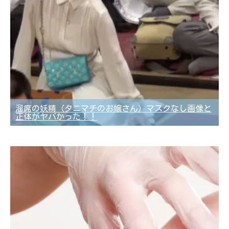
溜席の妖精（タニマチのお嬢さん）マスクなし画像と
正体がヤバかった！！