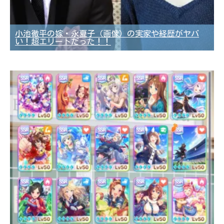
小池徹平の嫁・永夏子（画像）の実家や経歴がヤバ
い！超エリートだった！！