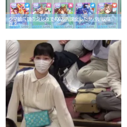
ウマ娘に親のクレカで400万円課金したヤバい奴は
誰？