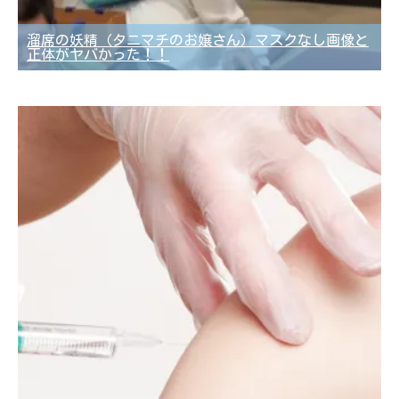
溜席の妖精（タニマチのお嬢さん）マスクなし画像と
正体がヤバかった！！