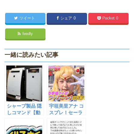
ツイート
シェア
0
Pocket
0
feedly
一緒に読みたい記事
シャープ製品 隠
宇垣美里アナ コ
しコマンド【動
スプレ！セーラ
画あり】ネット
ームーンで「シ
の反応は
リシリダンス」
【動画あり】