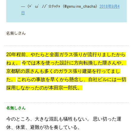
— (*’ω’ﾉﾉﾞ☆ﾁｬﾁｬ (@genuine_chacha)
2018年9月4
日
名無しさん
20年程前、やたらと全面ガラス張りが流行りましたから
ねぇ。
今では木を使った設計に方向転換した隈さんや、
京都駅の原さんも多くのガラス張り建築を行ってまし
た。
これらの事故を早くから懸念し、自社ビルには一切
採用しなかったのが本田宗一郎氏。
名無しさん
今のところ、大きな混乱も犠牲もない。
思い切った運
休、休業、避難が功を奏している。