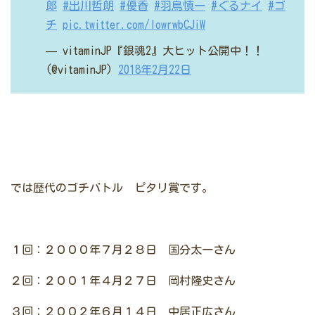
郎
#出川哲朗
#優香
#羽鳥慎一
#ぐるナイ
#ゴ
チ
pic.twitter.com/lowrwbCJiW
— vitaminJP『銀魂2』大ヒット公開中！！
(@vitaminJP)
2018年2月22日
では歴代のゴチバトル ピタリ賞です。
１回：２０００年７月２８日 国分太一さん
２回：２００１年４月２７日 岡村隆史さん
３回：２００２年６月１４日 中居正広さん