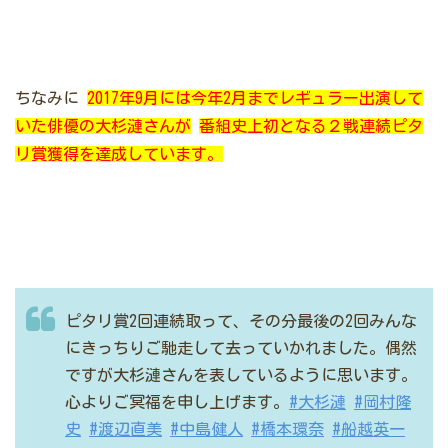
ちなみに
2017年9月には今年2月までレギュラー出演して
いた俳優の
大杉漣
さんが
番組史上初となる２戦連続ピタ
リ賞獲得を達成しています。
ピタリ賞2回連続取って、その分最後の2回みんな
にきっちりご馳走して去っていかれました。偶然
ですが大杉漣さんを表しているように思います。
心よりご冥福を申し上げます。
#大杉漣
#岡村隆
史
#渡辺直美
#中島健人
#橋本環奈
#船越英一