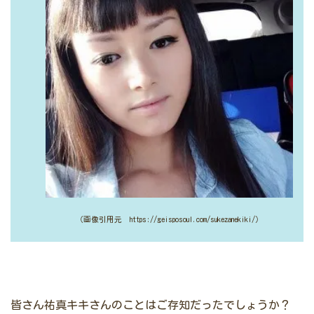
（画像引用元 https://geisposoul.com/sukezanekiki/）
皆さん祐真キキさんのことはご存知だったでしょうか？