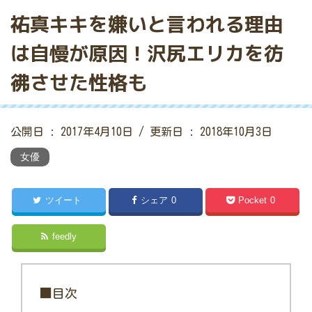
祐真キキを嫌いと言われる理由
は自慢が原因！沢尻エリカを彷
彿させた性格も
公開日 :
2017年4月10日
/ 更新日 :
2018年10月3日
女優
ツイート
シェア
0
Pocket
0
feedly
■目次