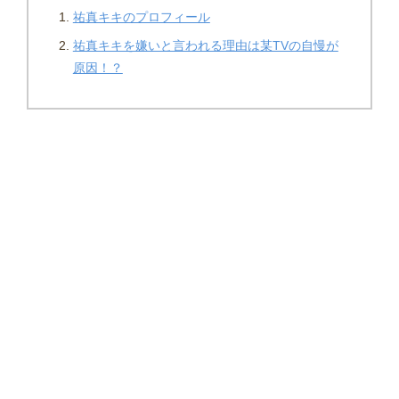
祐真キキのプロフィール
祐真キキを嫌いと言われる理由は某TVの自慢が
原因！？