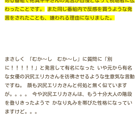
ある番組で祐真キキさんの発言が自慢となって視聴者に伝
わったことです。
また同じ番組内で反感を買うような発
言をされたことも、嫌われる理由になりました。
まさしく
「むか～し むか～し」に質問に「別
に！！！！！」と発言して有名になった
いや元から有名
な女優の沢尻エリカさんを彷彿させるような生意気な言動
ですね。
顔も沢尻エリカさんと何処と無く似ています
が。。。。
今や沢尻エリカさんは、もう十分大人の階段
を登りきったようで
かなり丸みを帯びた性格になってい
ますけど。。。