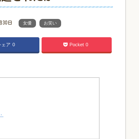
月30日
女優
お笑い
シェア
0
Pocket
0
・