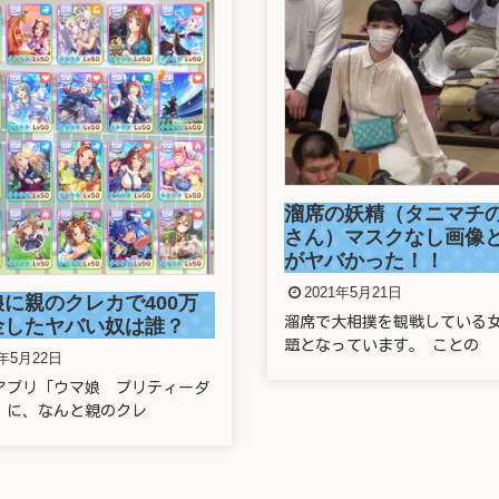
正しい番号でもワクチ
の妖精（タニマチのお嬢
できず！防衛省の大規
）マスクなし画像と正体
システムに新たな欠陥
バかった！！
2021年5月21日
1年5月21日
2021年5月21日の東京新聞で 
大相撲を観戦している女性が話
運営する新型コロナ
っています。 ことの