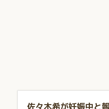
1
2
3
4
5
6
7
8
9
10
佐々木希が妊娠中と