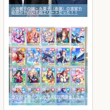
小池徹平の嫁・永夏子（画像）の実家や
経歴がヤバい！超エリートだった！！
ウマ娘に親のクレカで400万円課金したヤ
バい奴は誰？