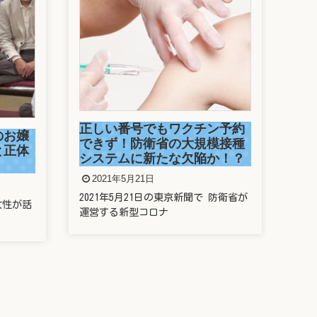
駒
捕
ン予約
2
模接種
か！？
今年
走っ
防衛省が
新垣結衣は整形しているの？
歯や鼻や目を昔と比較してみ
た
2021年5月20日
新垣結衣さんことガッキー、昔と今の