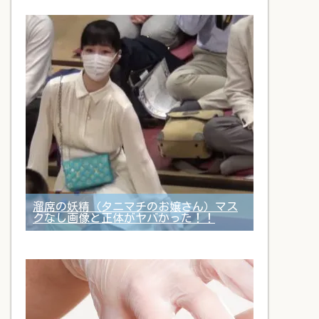
溜席の妖精（タニマチのお嬢さん）マス
クなし画像と正体がヤバかった！！