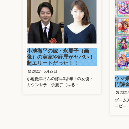
画
溜席
い！
さん
がヤ
202
ウマ娘に親のクレカで400万
優・
溜席で
円課金したヤバい奴は誰？
題とな
2021年5月22日
ゲームアプリ「ウマ娘 プリティーダ
ービー」に、なんと親のクレ