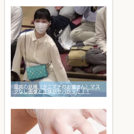
溜席の妖精（タニマチのお嬢さん）マス
クなし画像と正体がヤバかった！！