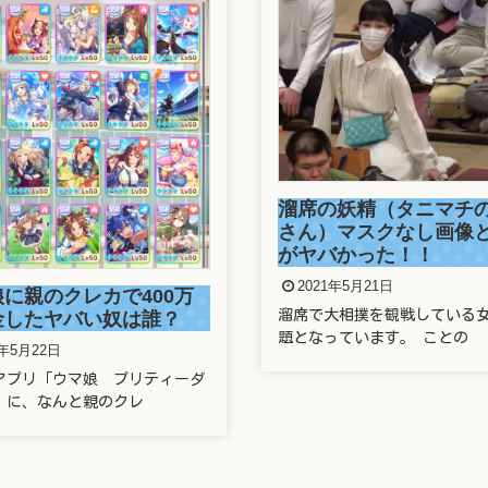
正しい番号でもワクチ
の妖精（タニマチのお嬢
できず！防衛省の大規
）マスクなし画像と正体
システムに新たな欠陥
バかった！！
2021年5月21日
1年5月21日
2021年5月21日の東京新聞で 
大相撲を観戦している女性が話
運営する新型コロナ
っています。 ことの