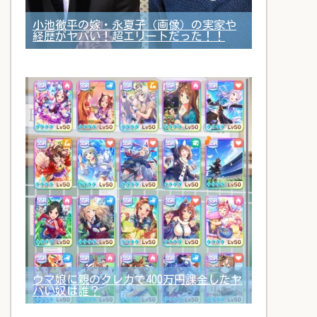
小池徹平の嫁・永夏子（画像）の実家や
経歴がヤバい！超エリートだった！！
ウマ娘に親のクレカで400万円課金したヤ
バい奴は誰？