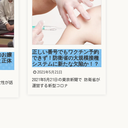
駒
捕
ン予約
2
模接種
か！？
今年
走っ
防衛省が
新垣結衣は整形しているの？
歯や鼻や目を昔と比較してみ
た
2021年5月20日
新垣結衣さんことガッキー、昔と今の