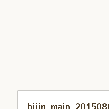
1
2
3
4
5
6
7
8
9
10
bijin_main_201508