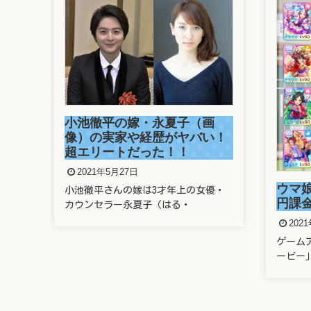
画
溜席
い！
さん
がヤ
202
ウマ娘に親のクレカで400万
優・
溜席で
円課金したヤバい奴は誰？
題とな
2021年5月22日
ゲームアプリ「ウマ娘 プリティーダ
ービー」に、なんと親のクレ