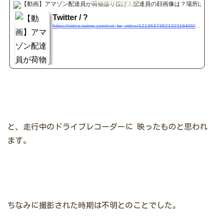
video
Twitter / ?
https://video.twimg.com/ext_tw_video/1213637382102118400/pu/vid/884x720/3GTEQevc3YJe_XiI.mp4
と、走行中のドライブレコーダーに
映ったものと思われ
ます。
ちなみに撮影された時期は不明とのことでした。