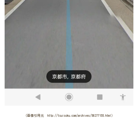
（画像引用元 http://tsuisoku.com/archives/56277155.html）