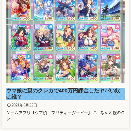
溜席の妖精（タニマチのお嬢さん）マスクなし画
像と正体がヤバかった！！
2021年5月21日
溜席で大相撲を観戦している女性が話題となっています。 こと
の