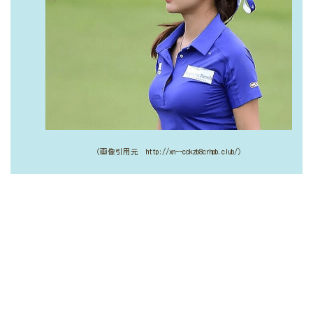
（画像引用元 http://xn--cckzb8crhpb.club/）