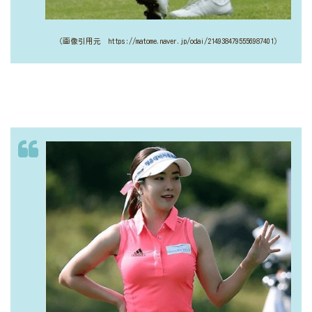
（画像引用元 https://matome.naver.jp/odai/2149384795556987401）