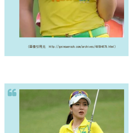
（画像引用元 http://geinoueroch.com/archives/49594679.html）