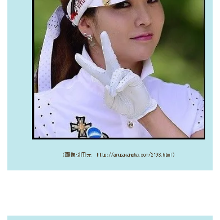
（画像引用元 http://arupakahaha.com/2193.html）