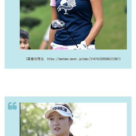
（画像引用元 https://matome.naver.jp/odai/2147422555300212501）