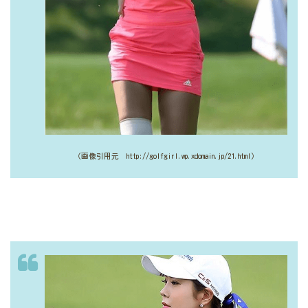
（画像引用元 http://golfgirl.wp.xdomain.jp/21.html）