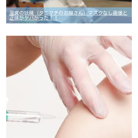
溜席の妖精（タニマチのお嬢さん）マスクなし画像と
正体がヤバかった！！