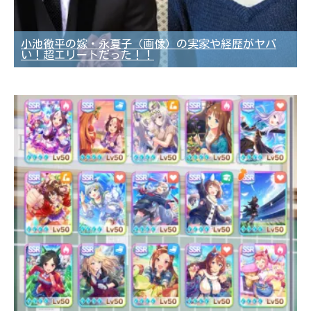
小池徹平の嫁・永夏子（画像）の実家や経歴がヤバ
い！超エリートだった！！