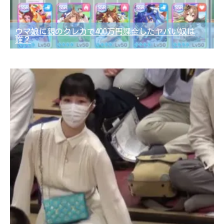
ウマ娘に親のクレカで400万円課金したヤバい奴は
誰？