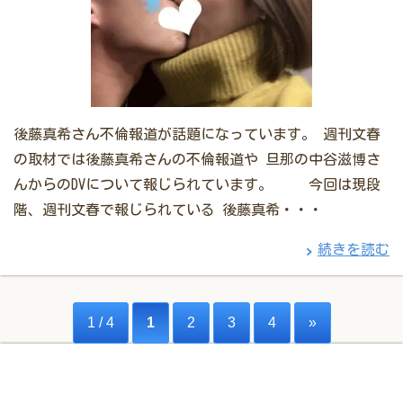
後藤真希さん不倫報道が話題になっています。 週刊文春
の取材では後藤真希さんの不倫報道や 旦那の中谷滋博さ
んからのDVについて報じられています。 今回は現段
階、週刊文春で報じられている 後藤真希・・・
続きを読む
1 / 4
1
2
3
4
»