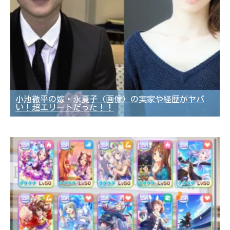
小池徹平の嫁・永夏子（画像）の実家や経歴がヤバ
い！超エリートだった！！