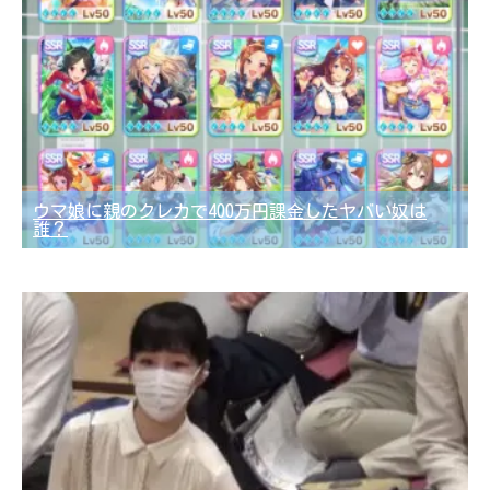
ウマ娘に親のクレカで400万円課金したヤバい奴は
誰？