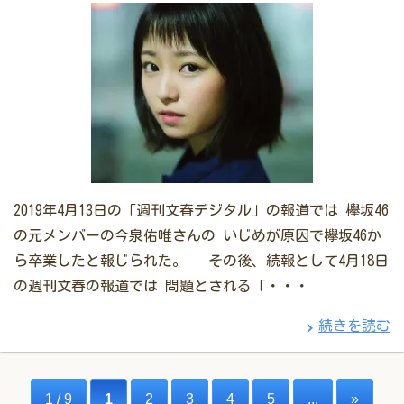
2019年4月13日の「週刊文春デジタル」の報道では 欅坂46
の元メンバーの今泉佑唯さんの いじめが原因で欅坂46か
ら卒業したと報じられた。 その後、続報として4月18日
の週刊文春の報道では 問題とされる「・・・
続きを読む
1 / 9
1
2
3
4
5
...
»