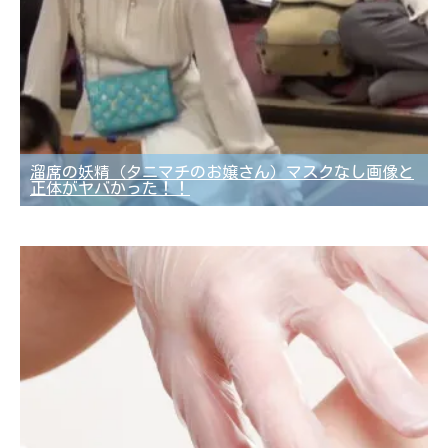
溜席の妖精（タニマチのお嬢さん）マスクなし画像と
正体がヤバかった！！