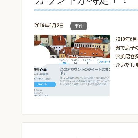
2019年6月2日
事件
2019年
男で息子
沢英昭容
介いたし