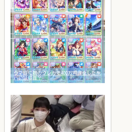
ウマ娘に親のクレカで400万円課金したヤ
バい奴は誰？