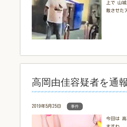
上で 山
散させた
高岡由佳容疑者を通
2019年5月25日
事件
今回は 
ますね。