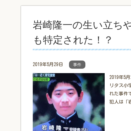
岩崎隆一の生い立ち
も特定された！？
2019年5月29日
事件
2019年
リタス小
れた事件
犯人は「