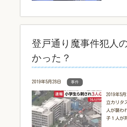
登戸通り魔事件犯人
かった？
2019年5月28日
事件
2019年
立カリタ
人が襲わ
子１人が死