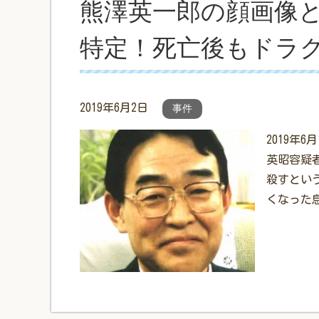
熊澤英一郎の顔画像
特定！死亡後もドラク
2019年6月2日
事件
2019年
英昭容疑
殺すとい
くなった