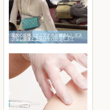
溜席の妖精（タニマチのお嬢さん）マス
クなし画像と正体がヤバかった！！