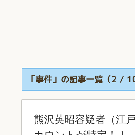
「事件」の記事一覧（2 / 
熊沢英昭容疑者（江
カウントが特定！！