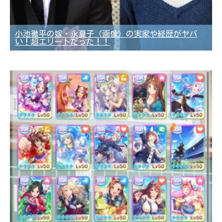
小池徹平の嫁・永夏子（画像）の実家や経歴がヤバ
い！超エリートだった！！