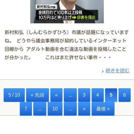
新村和弘（しんむらかずひろ）市議が話題になっています
ね。 どうやら議会事務局が契約しているインターネット
回線から アダルト動画を含む違法な動画を投稿したこと
が分かった。 これはまた許せない事件・・・
続きを読む
5 / 10
« 先頭
«
...
3
4
5
6
7
...
10
...
»
最後 »