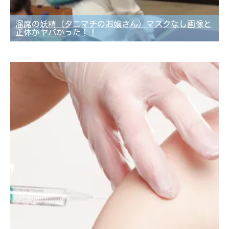
溜席の妖精（タニマチのお嬢さん）マスクなし画像と
正体がヤバかった！！