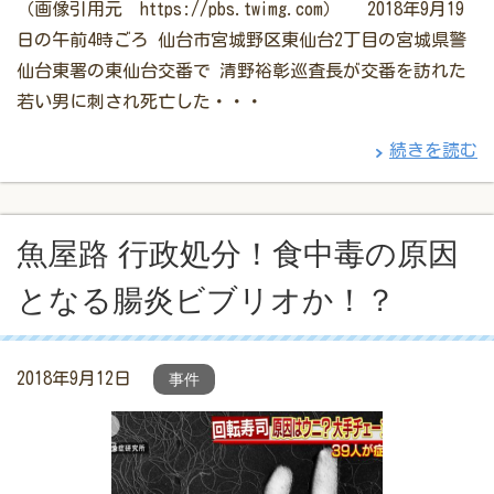
（画像引用元 https://pbs.twimg.com） 2018年9月19
日の午前4時ごろ 仙台市宮城野区東仙台2丁目の宮城県警
仙台東署の東仙台交番で 清野裕彰巡査長が交番を訪れた
若い男に刺され死亡した・・・
続きを読む
魚屋路 行政処分！食中毒の原因
となる腸炎ビブリオか！？
2018年9月12日
事件