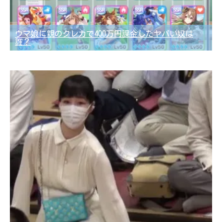
ウマ娘に親のクレカで400万円課金したヤバい奴は
誰？