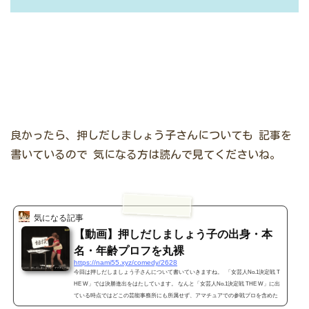
良かったら、押しだしましょう子さんについても
記事を
書いているので
気になる方は読んで見てくださいね。
気になる記事
【動画】押しだしましょう子の出身・本
名・年齢プロフを丸裸
https://nami55.xyz/comedy/2628
今回は押しだしましょう子さんについて書いていきますね。 「女芸人No.1決定戦 T
HE W」では決勝進出をはたしています。 なんと「女芸人No.1決定戦 THE W」に出
ている時点ではどこの芸能事務所にも所属せず、アマチュアでの参戦プロを含めた
エントリー636組中アマチュアとして唯一、決勝戦出場の10組に入っています。 驚き