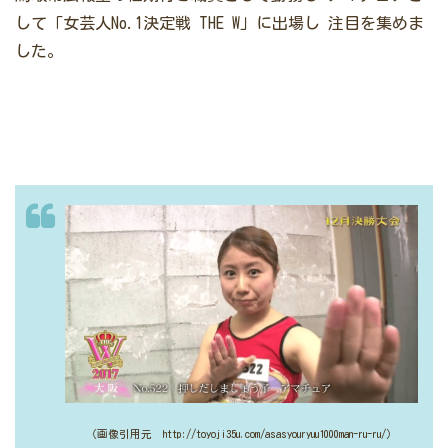
して「女芸人No.1決定戦 THE W」に出場し
注目を集めま
した。
（画像引用元 http://toyoji35u.com/asasyouryuu1000man-ru-ru/）