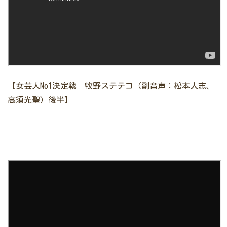
【女芸人No1決定戦 牧野ステテコ（副音声：松本人志、
高須光聖）後半】