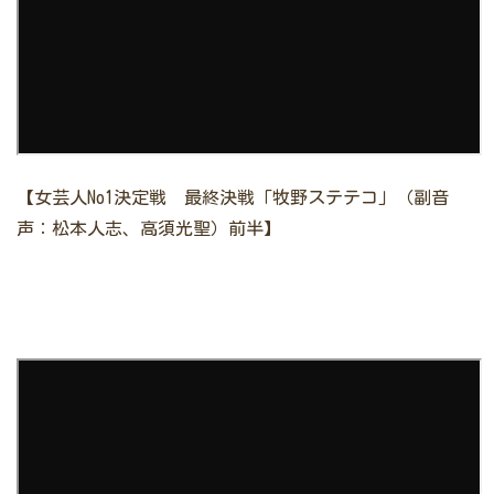
【女芸人No1決定戦 最終決戦「牧野ステテコ」（副音
声：松本人志、高須光聖）前半】