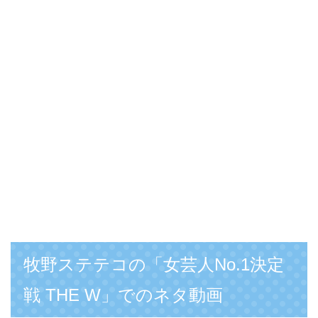
牧野ステテコの「女芸人No.1決定
戦 THE W」でのネタ動画