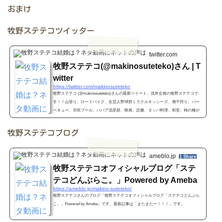
おまけ
牧野ステテコツイッター
twitter.com
牧野ステテコ(@makinosuteteko)さん | T
witter
https://twitter.com/makinosuteteko
牧野ステテコ (@makinosuteteko)さんの最新ツイート。浅井企画の牧野ステテコで
す！！山登り、ロードバイク、女芸人野球部ミラクルキッシーズ、潮干狩り、バー
ベキュー、市民プール、ババア流星群、映画、読書、タッパ料理、和室、柿の種が
好きですー！！
牧野ステテコブログ
ameblo.jp
1 Share
牧野ステテコオフィシャルブログ「ステ
テコどんぶらこ。」Powered by Ameba
https://ameblo.jp/makino-suteteko/
牧野ステテコさんのブログ「牧野ステテコオフィシャルブログ「ステテコどんぶら
こ。」Powered by Ameba」です。最新記事は「またまたー！！！」です。