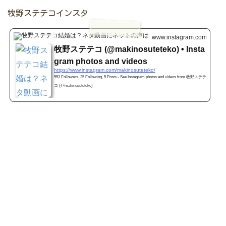
牧野ステテコインスタ
www.instagram.com
牧野ステテコ (@makinosuteteko) • Insta
gram photos and videos
https://www.instagram.com/makinosuteteko/
553 Followers, 25 Following, 5 Posts - See Instagram photos and videos from 牧野ステテ
コ (@makinosuteteko)