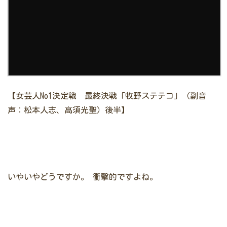
【女芸人No1決定戦 最終決戦「牧野ステテコ」（副音
声：松本人志、高須光聖）後半】
いやいやどうですか。
衝撃的ですよね。