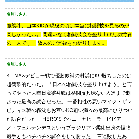
名無しさん
魔裟斗、山本KIDが現役の頃は本当に格闘技を見るのが
楽しかった…。
間違いなく格闘技会を盛り上げた功労者
の一人です。
故人のご冥福をお祈りします。
名無しさん
K-1MAXデビュー戦で優勝候補の村浜にKO勝ちしたのは
超衝撃的だった。
「日本の格闘技を盛り上げよう」と言
ってやった大晦日魔娑斗戦は格闘技興味ない人達まで刺
さった最高の試合だった。
一番相性の悪いマイク・ザン
ビディス戦の轟沈もお互いKO狙い満々の最高にひりつい
た試合だった。
HERO’Sでハニ・ヤヒーラ・ビビアー
ノ・フェルナンデスというブラジリアン柔術出身の怪物
選手ともバチバチの試合をして勝った。
三連敗したあ