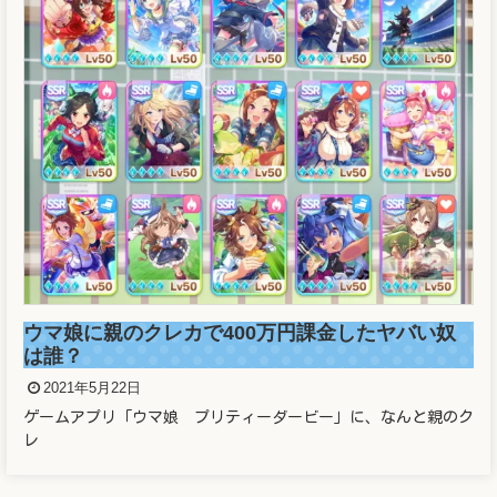
溜席の妖精（タニマチのお
像と正体がヤバかった！！
2021年5月21日
溜席で大相撲を観戦している女性が
の
円課金したヤバい奴
ービー」に、なんと親のク