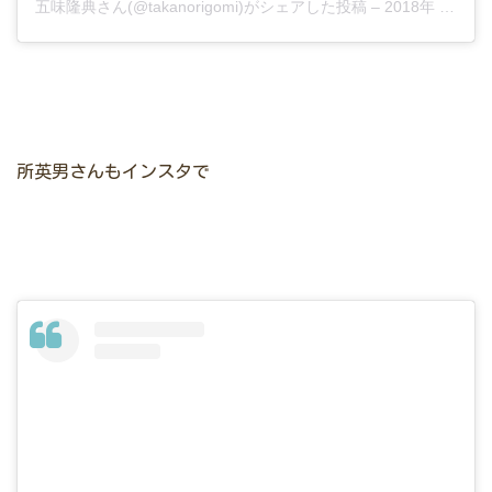
五味隆典さん(@takanorigomi)がシェアした投稿
–
2018年 9月月17日午後10時28分PDT
所英男さんもインスタで