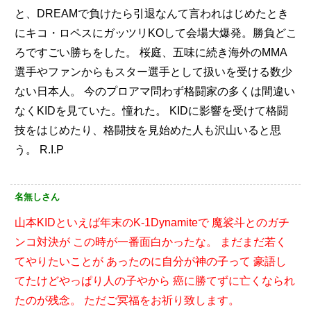
と、DREAMで負けたら引退なんて言われはじめたとき
にキコ・ロペスにガッツリKOして会場大爆発。勝負どこ
ろですごい勝ちをした。
桜庭、五味に続き海外のMMA
選手やファンからもスター選手として扱いを受ける数少
ない日本人。
今のプロアマ問わず格闘家の多くは間違い
なくKIDを見ていた。憧れた。
KIDに影響を受けて格闘
技をはじめたり、格闘技を見始めた人も沢山いると思
う。
R.I.P
名無しさん
山本KIDといえば年末のK-1Dynamiteで
魔裟斗とのガチ
ンコ対決が
この時が一番面白かったな。
まだまだ若く
てやりたいことが
あったのに自分が神の子って
豪語し
てたけどやっぱり人の子やから
癌に勝てずに亡くなられ
たのが残念。
ただご冥福をお祈り致します。