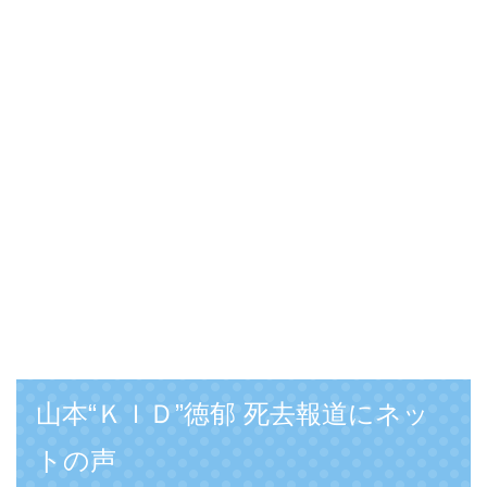
山本“ＫＩＤ”徳郁 死去報道にネッ
トの声