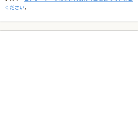
ください
。