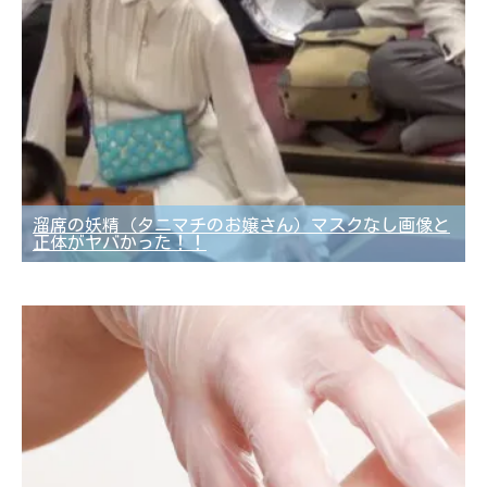
溜席の妖精（タニマチのお嬢さん）マスクなし画像と
正体がヤバかった！！