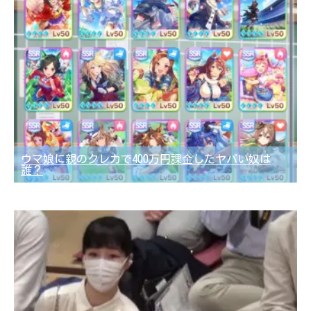
ウマ娘に親のクレカで400万円課金したヤバい奴は
誰？