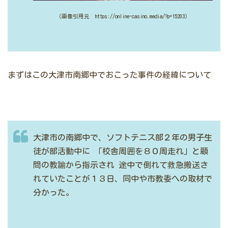
（画像引用元 https://online-casino.media/?p=15203）
まずはこの大津市南郷中でおこった事件の経緯について
大津市の南郷中で、ソフトテニス部２年の男子生
徒が部活動中に
「校舎周囲を８０周走れ」と顧
問の教諭から指示され
途中で倒れて救急搬送さ
れていたことが１３日、同中や市教委への取材で
分かった。