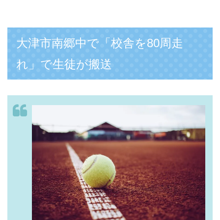
大津市南郷中で「校舎を80周走
れ」で生徒が搬送