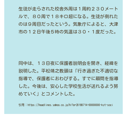
生徒が走らされた校舎外周は１周約２３０メート
ルで、８０周で１８キロ超になる。生徒が倒れた
のは９周目だったという。気象庁によると、大津
市の１２日午後５時の気温は３０・１度だった。
同中は、１３日夜に保護者説明会を開き、経緯を
説明した。平松靖之教頭は「行き過ぎた不適切な
指導で、保護者におわびする。すでに顧問を指導
した。今後は、安心した学校生活が送れるよう努
めていく」とコメントした。
引用：https://headlines.yahoo.co.jp/hl?a=20180714-00000000-kyt-soci