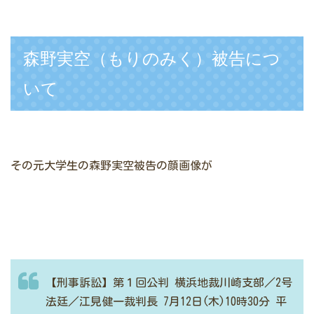
森野実空（もりのみく）被告につ
いて
その元大学生の森野実空被告の顔画像が
【刑事訴訟】第１回公判
横浜地裁川崎支部／2号
法廷／江見健一裁判長
7月12日(木)10時30分
平