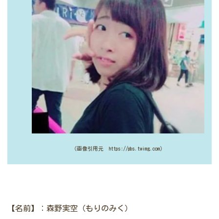
（画像引用元 https://pbs.twimg.com）
【名前】：森野実空（もりのみく）