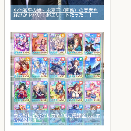
小池徹平の嫁・永夏子（画像）の実家や
経歴がヤバい！超エリートだった！！
ウマ娘に親のクレカで400万円課金したヤ
バい奴は誰？