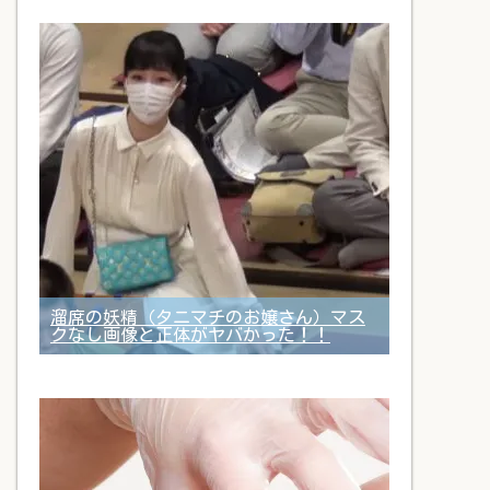
溜席の妖精（タニマチのお嬢さん）マス
クなし画像と正体がヤバかった！！