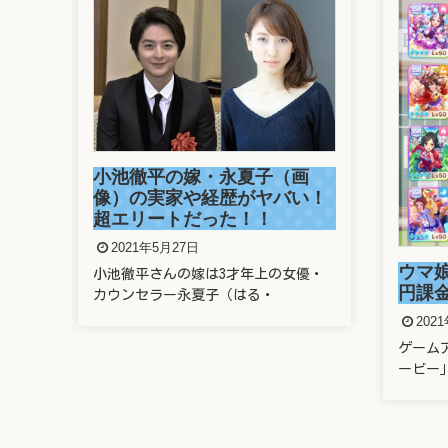
画
溜席
い！
さん
がヤ
202
ウマ娘に親のクレカで400万
優・
溜席で
円課金したヤバい奴は誰？
題とな
2021年5月22日
ゲームアプリ「ウマ娘 プリティーダ
ービー」に、なんと親のクレ