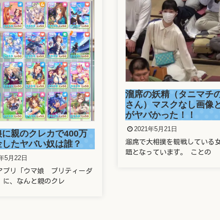
正しい番号でもワクチ
の妖精（タニマチのお嬢
できず！防衛省の大規
）マスクなし画像と正体
システムに新たな欠陥
バかった！！
2021年5月21日
1年5月21日
2021年5月21日の東京新聞で 
大相撲を観戦している女性が話
運営する新型コロナ
っています。 ことの