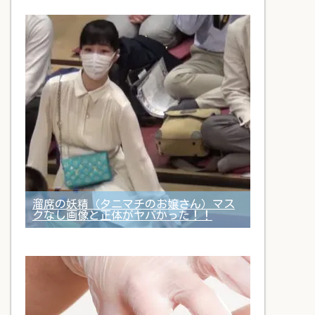
溜席の妖精（タニマチのお嬢さん）マス
クなし画像と正体がヤバかった！！