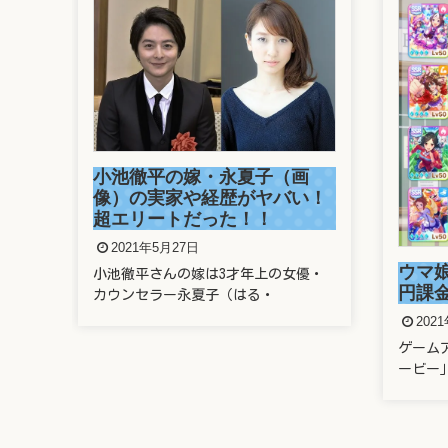
（画
溜
バい！
さ
が
ウマ娘に親のクレカで400万
の女優・
溜
円課金したヤバい奴は誰？
題
2021年5月22日
ゲームアプリ「ウマ娘 プリティーダ
ービー」に、なんと親のクレ