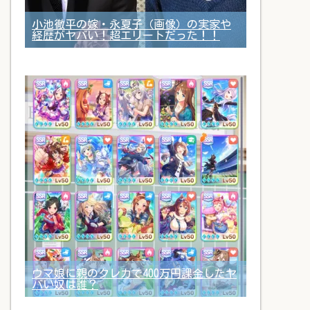
小池徹平の嫁・永夏子（画像）の実家や
経歴がヤバい！超エリートだった！！
ウマ娘に親のクレカで400万円課金したヤ
バい奴は誰？