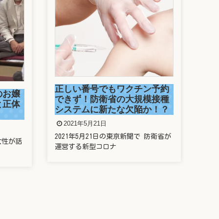
チン予約
規模接種
陥か！？
聞で 防衛省が
新垣結衣は整形しているの？
歯や鼻や目を昔と比較してみ
た
2021年5月20日
新垣結衣さんことガッキー、昔と今の