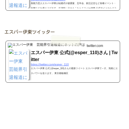
高能力芸人エスパー伊東が結婚式や披露宴、忘年会、創立記念など各種イベント・
余興などを盛り上げます。出演申し込みもこちらエスパー伊東 公式サイトからどう
ぞ。アートの発表もこちらで行っています。ブログも充実。また、芸人へらちょん
ぺをMCに迎え、今までにない、さらにパワーアップしたエスパー伊東を紹介しま
す。
エスパー伊東ツイッター
twitter.com
エスパー伊東 公式(@esper_110)さん | Tw
itter
https://twitter.com/esper_110
エスパー伊東 公式 (@esper_110)さんの最新ツイート エスパー伊東で～す。気軽にエ
スパワーを送ります。 東京都板橋区