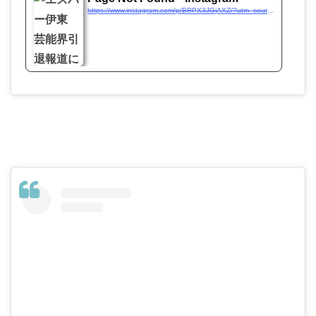
https://www.instagram.com/p/BRPX3JGjAXZ/?utm_source=ig_embed&utm_campaign=loading