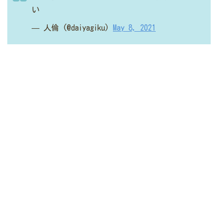
い
— 人倫 (@daiyagiku)
May 8, 2021