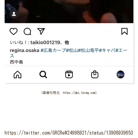
（画像引用元 https://pbs.twimg.com）
https://twitter.com/GRCReW24998921/status/13908939653