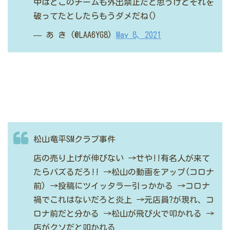
中はどこのチームも外出禁止だと思うけどそれを
破ってたとしたらもうダメだね()
— あ き (@LAA6YG8)
May 8, 2021
松山竜平SMクラブ事件
店の売り上げが伸びない
→せや!!有名人が来て
たらバズるだろ!!
→松山の動画をアップ(コロナ
前)
→投稿にツイッタラー引っかかる
→コロナ
禍でこれはないだろと炎上
→元店員?が現れ、コ
ロナ前だと分かる
→松山が飛び火で叩かれる
→
店がクソだと叩かれる