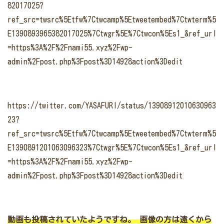
82017025?
ref_src=twsrc%5Etfw%7Ctwcamp%5Etweetembed%7Ctwterm%5
E1390893965382017025%7Ctwgr%5E%7Ctwcon%5Es1_&ref_url
=https%3A%2F%2Fnami55.xyz%2Fwp-
admin%2Fpost.php%3Fpost%3D14928action%3Dedit
https://twitter.com/YASAFURI/status/13908912010630963
23?
ref_src=twsrc%5Etfw%7Ctwcamp%5Etweetembed%7Ctwterm%5
E1390891201063096323%7Ctwgr%5E%7Ctwcon%5Es1_&ref_url
=https%3A%2F%2Fnami55.xyz%2Fwp-
admin%2Fpost.php%3Fpost%3D14928action%3Dedit
動画も投稿されていたようですね。
画像の方は遠くから