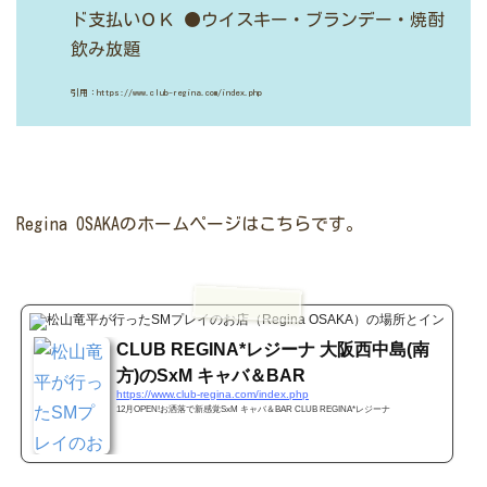
ド支払いＯＫ
●ウイスキー・ブランデー・焼酎
飲み放題
引用：https://www.club-regina.com/index.php
Regina OSAKAのホームページはこちらです。
www.c
CLUB REGINA*レジーナ 大阪西中島(南
方)のSxM キャバ＆BAR
https://www.club-regina.com/index.php
12月OPEN!お洒落で新感覚SxM キャバ＆BAR CLUB REGINA*レジーナ