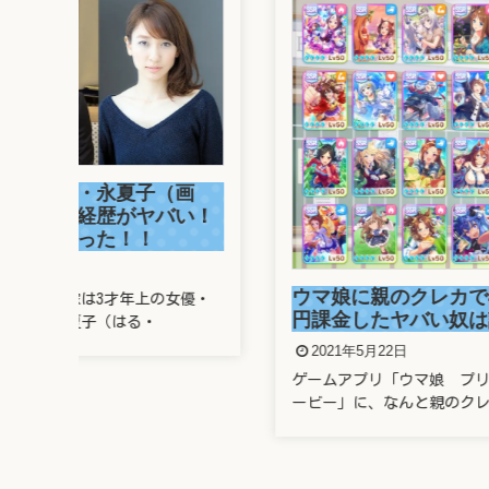
画
溜席
い！
さん
がヤ
202
ウマ娘に親のクレカで400万
優・
溜席で
円課金したヤバい奴は誰？
題とな
2021年5月22日
ゲームアプリ「ウマ娘 プリティーダ
ービー」に、なんと親のクレ