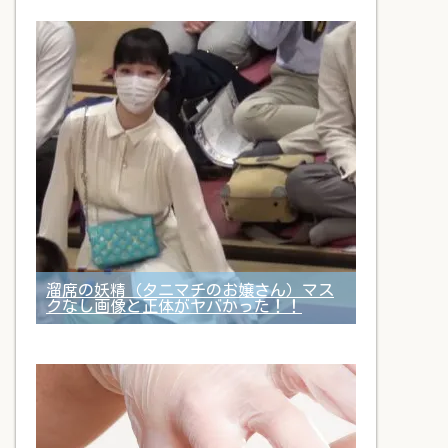
溜席の妖精（タニマチのお嬢さん）マス
クなし画像と正体がヤバかった！！