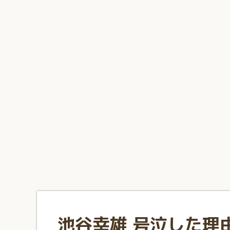
1
2
3
4
5
6
7
8
9
10
池谷幸雄 号泣した理