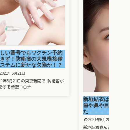
駒
捕
ン予約
2
模接種
か！？
今年
走っ
防衛省が
新垣結衣は整形しているの？
歯や鼻や目を昔と比較してみ
た
2021年5月20日
新垣結衣さんことガッキー、昔と今の