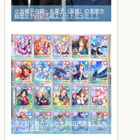
小池徹平の嫁・永夏子（画像）の実家や
経歴がヤバい！超エリートだった！！
ウマ娘に親のクレカで400万円課金したヤ
バい奴は誰？