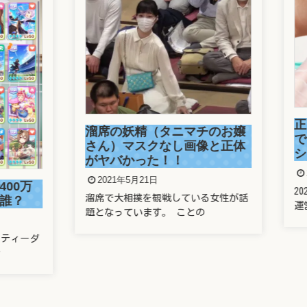
正しい番号でもワクチ
の妖精（タニマチのお嬢
できず！防衛省の大規
）マスクなし画像と正体
システムに新たな欠陥
バかった！！
2021年5月21日
1年5月21日
2021年5月21日の東京新聞で 
大相撲を観戦している女性が話
運営する新型コロナ
っています。 ことの