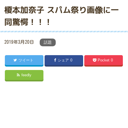
榎本加奈子 スパム祭り画像に一
同驚愕！！！
2019年3月20日
話題
ツイート
シェア
0
Pocket
0
feedly