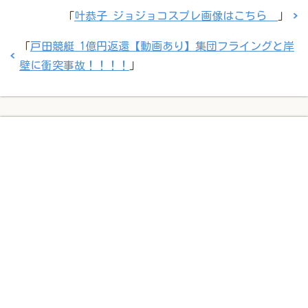
「
叶恭子 ジョジョコスプレ画像はこちら
」
「
戸田競艇 1億円返還【動画あり】集団フライングと岸
壁に衝突事故！！！！
」