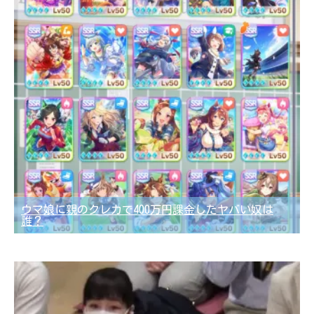
ウマ娘に親のクレカで400万円課金したヤバい奴は
誰？