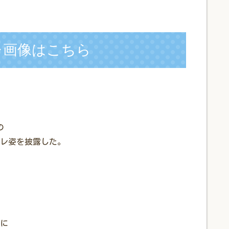
レ画像はこちら
の
レ姿を披露した。
に