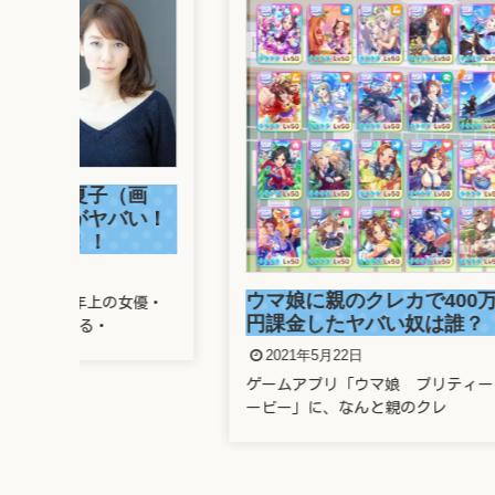
画
溜席
い！
さん
がヤ
202
ウマ娘に親のクレカで400万
優・
溜席で
円課金したヤバい奴は誰？
題とな
2021年5月22日
ゲームアプリ「ウマ娘 プリティーダ
ービー」に、なんと親のクレ