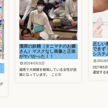
正しい番号でもワクチ
の妖精（タニマチのお嬢
できず！防衛省の大規
）マスクなし画像と正体
システムに新たな欠陥
バかった！！
2021年5月21日
1年5月21日
2021年5月21日の東京新聞で 
大相撲を観戦している女性が話
運営する新型コロナ
っています。 ことの