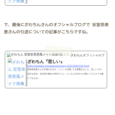
で、最後にざわちんさんのオフシャルブログで
安室奈美
恵さんの引退についての記事がこちらですね。
ざわちんオフィシャルブログ Power
ざわちん『悲しい』
https://ameblo.jp/zawachin/entry-12312564746.html
安室奈美恵さんが引退されます。ニュースを聞いて大変驚きました。悲しいです。
自分を含め、全女性の憧れの存在でした。たくさんの方からの熱いリクエストを戴
いてはじめ…