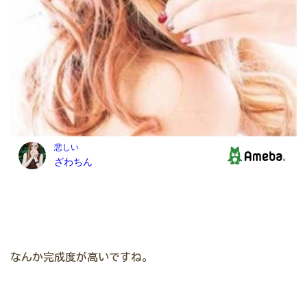
なんか完成度が高いですね。