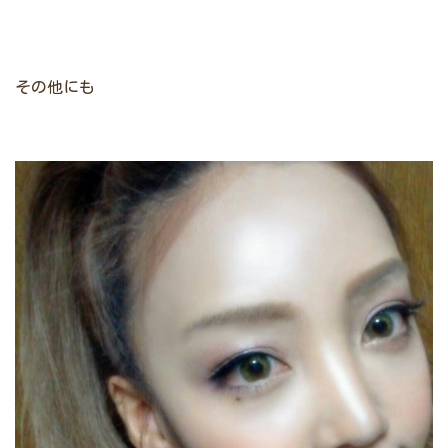
その他にも