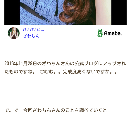
2018年11月29日のざわちんさんの公式ブログにアップされ
たものですね。
むむむ。。完成度高くないですか。。
で。で。今回ざわちんさんのことを調べていくと