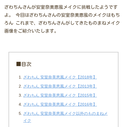
ざわちんさんが安室奈美恵風メイクに挑戦したようです
よ。
今回はざわちんさんの安室奈美恵風のメイクはもち
ろん
これまで、ざわちんさんがしてきたものまねメイク
画像をご紹介いたします。
■目次
ざわちん 安室奈美恵風メイク【2018年】
ざわちん 安室奈美恵風メイク【2013年】
ざわちん 安室奈美恵風メイク【2015年】
ざわちん 安室奈美恵風メイク【2016年】
ざわちん 安室奈美恵風メイク以外のものまねメ
イク