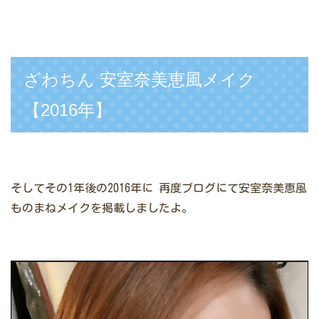
ざわちん 安室奈美恵風メイク
【2016年】
そしてその1年後の2016年に
再度ブログにて安室奈美恵風
ものまねメイクを掲載しましたよ。