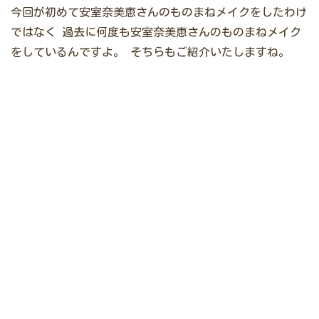
今回が初めて安室奈美恵さんのものまねメイクをしたわけ
ではなく
過去に何度も安室奈美恵さんのものまねメイク
をしているんですよ。
そちらもご紹介いたしますね。