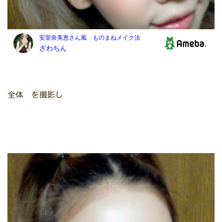
全体 を撮影し