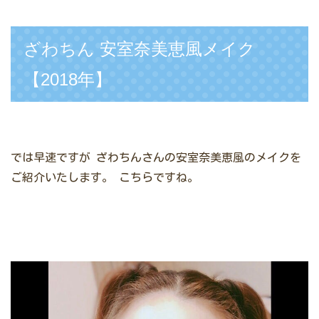
ざわちん 安室奈美恵風メイク
【2018年】
では早速ですが
ざわちんさんの安室奈美恵風のメイクを
ご紹介いたします。
こちらですね。