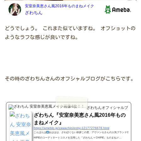
どうでしょう。
これまた似ていますね。
オフショットの
ようなラフな感じが良いですね。
その時のざわちんさんのオフシャルブログがこちらです。
ざわちんオフィシャルブログ Power
ざわちん『安室奈美恵さん風2016年もの
まねメイク』
https://ameblo.jp/zawachin/entry-12177276678.html
こんばんは
あははは、ざわぽくない挨拶この度、アヴァンセさんの人気ブランドC
HIPIEのコーディネートコスメを活用した『ざわちん × CHIPIE』ものまねメ…