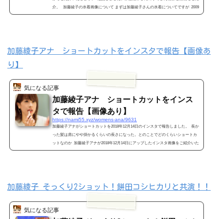
介。 加藤綾子の水着画像について まずは加藤綾子さんの水着についてですが 2009
年1月27日号の「FLASH」にて「加藤綾子アナ「水着姿」にバンザイ!」という記事
とともに加藤綾子さんの水着画像が掲載されています。 それがこちらです。 （画
像引用元 http://blog.livedoor.jp/aoba_f/archives...
加藤綾子アナ ショートカットをインスタで報告【画像あ
り】
気になる記事
加藤綾子アナ ショートカットをインス
タで報告【画像あり】
https://nami55.xyz/womens-ana/9631
加藤綾子アナがショートカットを2018年12月14日のインスタで報告しました。 長か
った髪は肩にやや掛かるくらいの長さになった。とのことでどのくらいショートカ
ットなのか 加藤綾子アナが2018年12月14日にアップしたインスタ画像をご紹介いた
します。それとこの加藤綾子アナのショートカット ネットの声を集めてみまし
た。 加藤綾子アナ ショートカットをインスタで報告【画像あり】では早速ですが
加藤綾子アナが2018年12月14日にアップしたインスタ画像がこちら この投稿をInsta
gramで見る* ...
加藤綾子 そっくり2ショット！餅田コシヒカリと共演！！
気になる記事