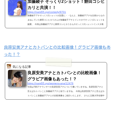
加藤綾子 そっくり2ショット！餅田コシヒ
カリと共演！！
https://nami55.xyz/comedy/9701
加藤綾子アナそっくり2ショットが話題に・・なんと、加藤綾子アナを以前からもの
まねしていた餅田コシヒカリさんが加藤綾子アナとインスタでそっくり2ショットを
披露。 今回は加藤綾子アナと餅田コシヒカリさんのそっくり2ショットインスタ画
像ははもちろん餅田コシヒカリさんの加藤綾子アナものまね画像もご紹介いたしま
す。 加藤綾子 そっくり2ショット インスタ画像 では早速その加藤綾子アナのそっ
くり2ショット画像を。。。こちらですね。 View this post on Instagram* 初対面ー
&...
良原安美アナとカトパンとの比較画像！グラビア画像もあ
った！？
気になる記事
良原安美アナとカトパンとの比較画像！
グラビア画像もあった！？
https://nami55.xyz/womens-ana/12476
今回はTBSアナウンサーの良原安美アナについて書いていきすね。良原安美アナと
言えばカトパンこと加藤綾子アナと似ていますね。 今回は良原安美アナと言えばカ
トパンこと加藤綾子アナとの比較画像をご紹介いたします。 さらに立教大学在籍中
には現在、フジテレビでアナウンサーとして活躍中の井上清華アナとグラビア撮影
もしていたんですよ。 良原安美アナのプロフィール（画像引用元 https://byo-pan.
com/announcer/yoshiharaami-miss-rikkyo-father） 2018年4月にTBSに入...