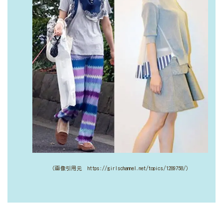
（画像引用元 https://girlschannel.net/topics/1289758/）