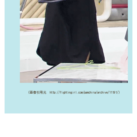
（画像引用元 http://fightingirl.com/panchira/archive/11191/）