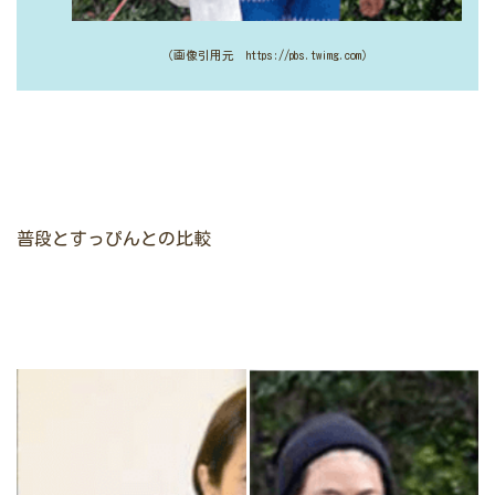
（画像引用元 https://pbs.twimg.com）
普段とすっぴんとの比較