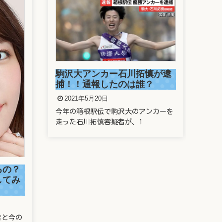
駒沢大アンカー石川拓慎が逮
捕！！通報したのは誰？
2021年5月20日
今年の箱根駅伝で駒沢大のアンカーを
走った石川拓慎容疑者が、1
新
源
の
るの？
してみ
2
新垣
んが
昔と今の