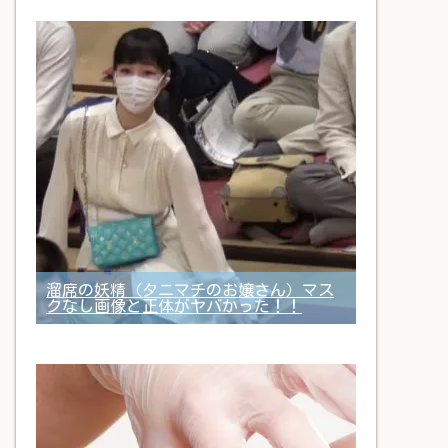
溜席の妖精（タニマチのお嬢さん）マス
クなし画像と正体がヤバかった！！