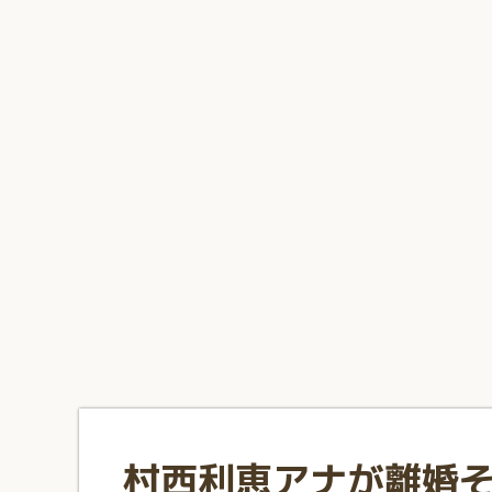
1
2
3
4
5
6
7
8
9
10
村西利恵アナが離婚そ