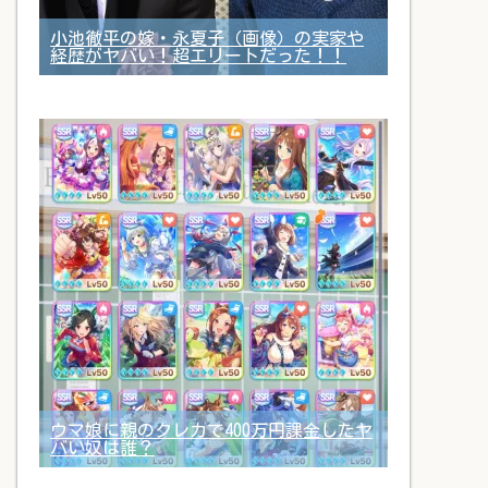
小池徹平の嫁・永夏子（画像）の実家や
経歴がヤバい！超エリートだった！！
ウマ娘に親のクレカで400万円課金したヤ
バい奴は誰？