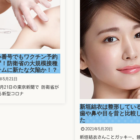
い番号でもワクチン予約
ず！防衛省の大規模接種
テムに新たな欠陥か！？
1年5月21日
年5月21日の東京新聞で 防衛省が
る新型コロナ
新垣結衣は整形してい
歯や鼻や目を昔と比較
た
2021年5月20日
新垣結衣さんことガッキー、