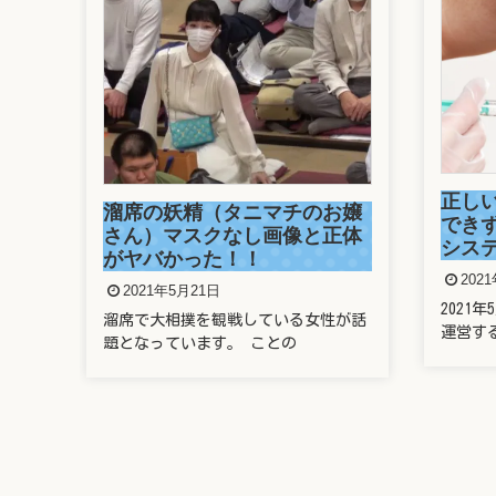
正し
溜席の妖精（タニマチのお嬢
でき
さん）マスクなし画像と正体
シス
がヤバかった！！
202
2021年5月21日
万
2021
溜席で大相撲を観戦している女性が話
？
運営す
題となっています。 ことの
ーダ