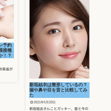
駒
捕
ン予約
2
模接種
か！？
今年
走っ
防衛省が
新垣結衣は整形しているの？
歯や鼻や目を昔と比較してみ
た
2021年5月20日
新垣結衣さんことガッキー、昔と今の