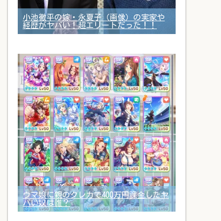
小池徹平の嫁・永夏子（画像）の実家や
経歴がヤバい！超エリートだった！！
ウマ娘に親のクレカで400万円課金したヤ
バい奴は誰？