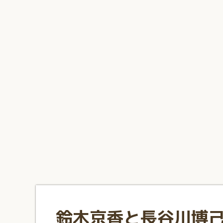
1
2
3
4
5
6
7
8
9
10
鈴木京香と長谷川博