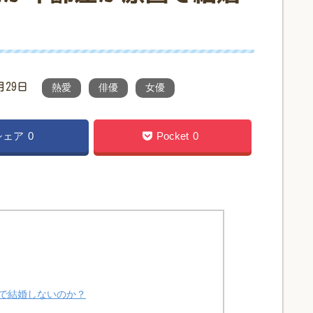
月29日
熱愛
俳優
女優
シェア
0
Pocket
0
で結婚しないのか？