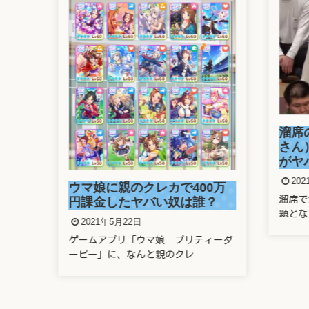
画
溜席
い！
さん
がヤ
202
ウマ娘に親のクレカで400万
優・
溜席で
円課金したヤバい奴は誰？
題とな
2021年5月22日
ゲームアプリ「ウマ娘 プリティーダ
ービー」に、なんと親のクレ