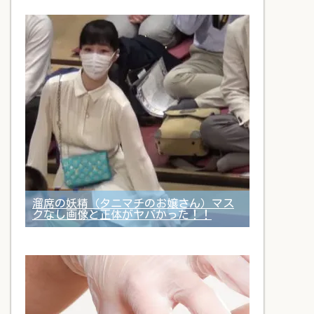
溜席の妖精（タニマチのお嬢さん）マス
クなし画像と正体がヤバかった！！