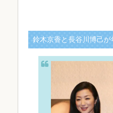
鈴木京香と長谷川博己が