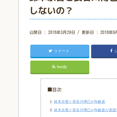
しないの？
公開日 :
2018年3月29日
/ 更新日 :
2018年9
ツイート
feedly
■目次
鈴木京香と長谷川博己が年齢差
鈴木京香と長谷川博己が年齢差が原因