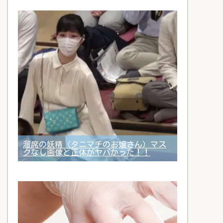
溜席の妖精（タニマチのお嬢さん）マス
クなし画像と正体がヤバかった！！