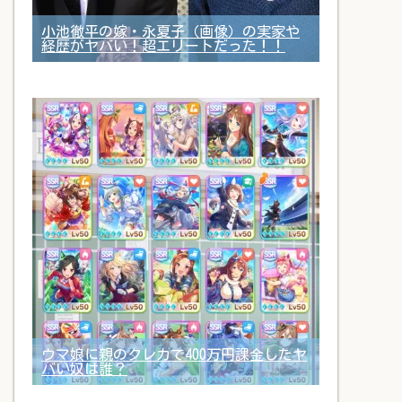
小池徹平の嫁・永夏子（画像）の実家や
経歴がヤバい！超エリートだった！！
ウマ娘に親のクレカで400万円課金したヤ
バい奴は誰？