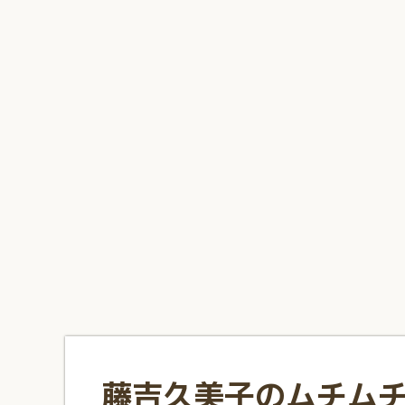
1
2
3
4
5
6
7
8
9
10
藤吉久美子のムチム