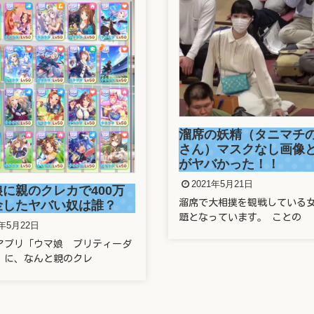
溜席の妖精（タニマチ
さん）マスクなし画像
がヤバかった！！
2021年5月21日
に親のクレカで400万
溜席で大相撲を観戦している
金したヤバい奴は誰？
題となっています。 ことの
1年5月22日
アプリ「ウマ娘 プリティーダ
」に、なんと親のクレ