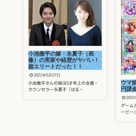
小池徹平の嫁・永夏子（画
像）の実家や経歴がヤバい！
ドの
超エリートだった！！
させ
2021年5月27日
ウマ娘
小池徹平さんの嫁は3才年上の女優・
円課
カウンセラー永夏子（はる・
物をし
202
ゲーム
ービー