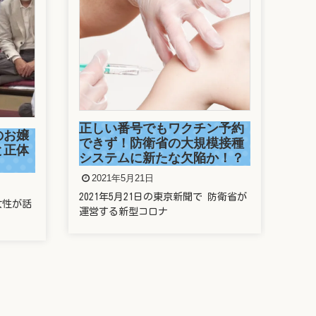
正しい番号でもワクチン予約
のお嬢
できず！防衛省の大規模接種
と正体
システムに新たな欠陥か！？
2021年5月21日
2021年5月21日の東京新聞で 防衛省が
女性が話
運営する新型コロナ
新
歯
た
2
新垣