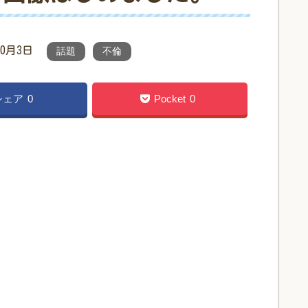
10月3日
話題
不倫
シェア
0
Pocket
0