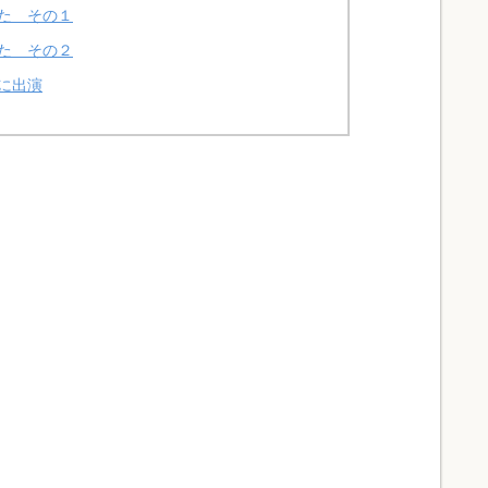
た その１
た その２
に出演