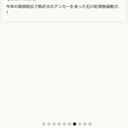
新垣結衣（ガッキー）と星野源が結婚！（逃げ恥
婚）二人の馴れ初めは？？
2021年5月19日
新垣結衣さんことガッキーと星野源さんが結婚を発表したしまし
た