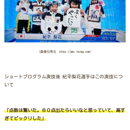
（画像引用元 https://pbs.twimg.com）
ショートプログラム演技後
紀平梨花選手はこの演技につ
いて
「点数は驚いた。８０点出たらいいなと思っていて、高す
ぎてビックリした」