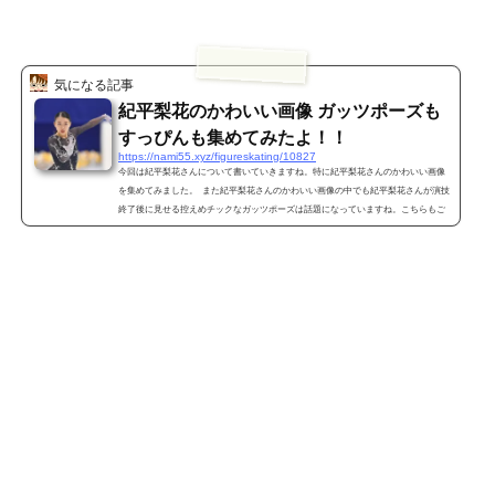
気になる記事
紀平梨花のかわいい画像 ガッツポーズも
すっぴんも集めてみたよ！！
https://nami55.xyz/figureskating/10827
今回は紀平梨花さんについて書いていきますね。特に紀平梨花さんのかわいい画像
を集めてみました。 また紀平梨花さんのかわいい画像の中でも紀平梨花さんが演技
終了後に見せる控えめチックなガッツポーズは話題になっていますね。こちらもご
紹介いたします。 あとは紀平梨花さんのすっぴん画像も集めてみましたよ。現在は
シニアに転向しメイクもバッチリ決めてますがジュニア時代はとても幼い感じの紀
平梨花さんでしたよ。その頃の貴重な紀平梨花さんのすっぴん画像もご紹介いたし
ます。 紀平梨花 プ...